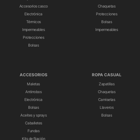
Accesorios casco
Chaquetas
Electrónica
Protecciones
Térmicos
Bolsas
Impermeables
Impermeables
Protecciones
Bolsas
ACCESORIOS
ROPA CASUAL
Maletas
Zapatillas
Antirrobos
Chaquetas
Electrónica
Camisetas
Bolsas
Llaveros
Aceites y sprays
Bolsas
Caballetes
Fundas
Kits de fijación