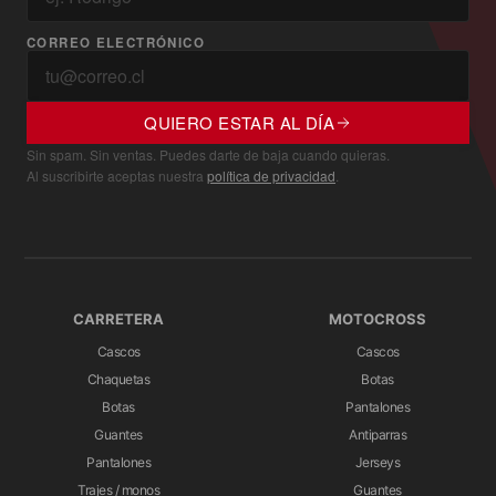
CORREO ELECTRÓNICO
QUIERO ESTAR AL DÍA
Sin spam. Sin ventas. Puedes darte de baja cuando quieras.
Al suscribirte aceptas nuestra
política de privacidad
.
CARRETERA
MOTOCROSS
Cascos
Cascos
Chaquetas
Botas
Botas
Pantalones
Guantes
Antiparras
Pantalones
Jerseys
Trajes / monos
Guantes