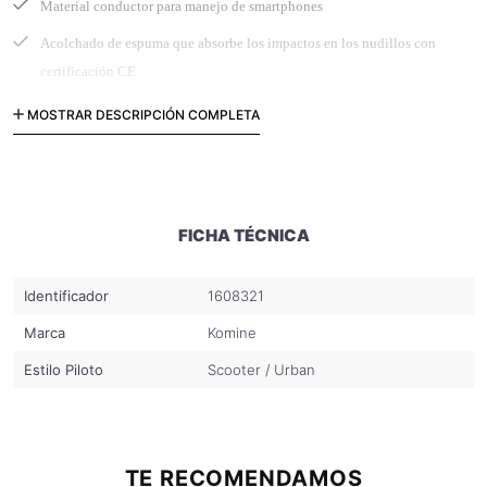
Material conductor para manejo de smartphones
Acolchado de espuma que absorbe los impactos en los nudillos con
certificación CE
Ajuste ergonómico 3D para una conducción cómoda
MOSTRAR DESCRIPCIÓN COMPLETA
FICHA TÉCNICA
Identificador
1608321
Marca
Komine
Estilo Piloto
Scooter / Urban
TE RECOMENDAMOS