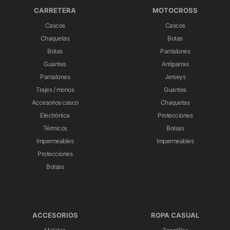
CARRETERA
MOTOCROSS
Cascos
Cascos
Chaquetas
Botas
Botas
Pantalones
Guantes
Antiparras
Pantalones
Jerseys
Trajes / monos
Guantes
Accesorios casco
Chaquetas
Electrónica
Protecciones
Térmicos
Bolsas
Impermeables
Impermeables
Protecciones
Bolsas
ACCESORIOS
ROPA CASUAL