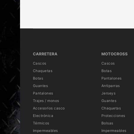
CARRETERA
MOTOCROSS
Cascos
Cascos
Chaquetas
Botas
Botas
Pantalones
Guantes
Antiparras
Pantalones
Jerseys
Trajes / monos
Guantes
Accesorios casco
Chaquetas
Electrónica
Protecciones
Térmicos
Bolsas
Impermeables
Impermeables