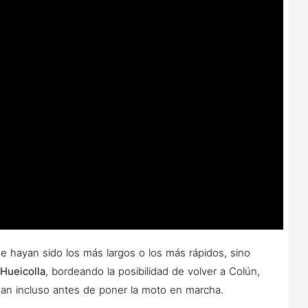
 hayan sido los más largos o los más rápidos, sino
a
Hueicolla
, bordeando la posibilidad de volver a Colún,
an incluso antes de poner la moto en marcha.