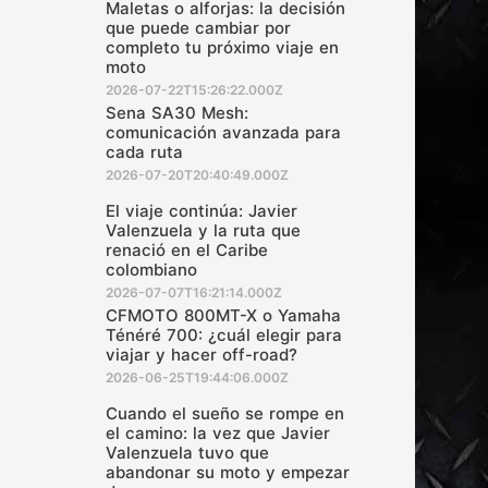
Maletas o alforjas: la decisión
que puede cambiar por
completo tu próximo viaje en
moto
2026-07-22T15:26:22.000Z
Sena SA30 Mesh:
comunicación avanzada para
cada ruta
2026-07-20T20:40:49.000Z
El viaje continúa: Javier
Valenzuela y la ruta que
renació en el Caribe
colombiano
2026-07-07T16:21:14.000Z
CFMOTO 800MT-X o Yamaha
Ténéré 700: ¿cuál elegir para
viajar y hacer off-road?
2026-06-25T19:44:06.000Z
Cuando el sueño se rompe en
el camino: la vez que Javier
Valenzuela tuvo que
abandonar su moto y empezar