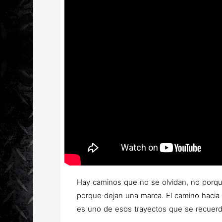
Hay caminos que no se olvidan, no porque
porque dejan una marca. El camino haci
es uno de esos trayectos que se recuerd