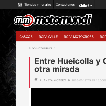
Tiendas y horarios
Contáctenos
Chile
·
$
CASCOS
ROPA CALLE
ROPA MOTOCROSS
ROP
BLOG MOTOMUNDI
Entre Hueicolla y 
otra mirada
PLANETA MOTERO
●
2026-01-19T15:29:45.000