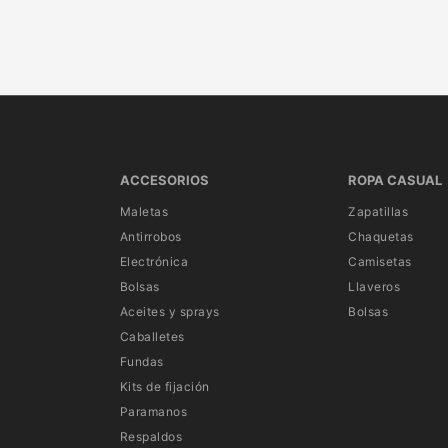
ACCESORIOS
ROPA CASUAL
Maletas
Zapatillas
Antirrobos
Chaquetas
Electrónica
Camisetas
Bolsas
Llaveros
Aceites y sprays
Bolsas
Caballetes
Fundas
Kits de fijación
Paramanos
Respaldos