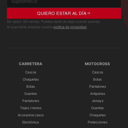
QUIERO ESTAR AL DÍA
Sin spam. Sin ventas. Puedes darte de baja cuando quieras.
Al suscribirte aceptas nuestra
política de privacidad
.
CARRETERA
MOTOCROSS
Cascos
Cascos
Chaquetas
Botas
Botas
Pantalones
Guantes
Antiparras
Pantalones
Jerseys
Trajes / monos
Guantes
Accesorios casco
Chaquetas
Electrónica
Protecciones