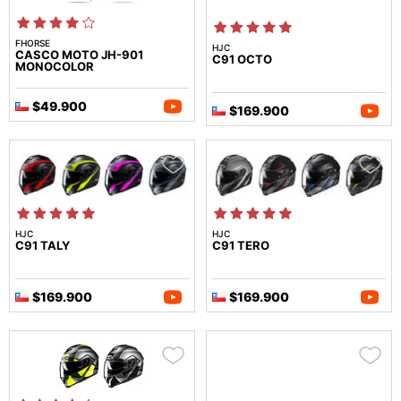
FHORSE
HJC
CASCO MOTO JH-901
C91 OCTO
MONOCOLOR
$49.900
$169.900
HJC
HJC
C91 TALY
C91 TERO
$169.900
$169.900