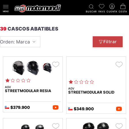
MENÚ
BUSCAR
FAVS
CUENTA
CESTA
39
CASCOS ABATIBLES
Orden: Marca
Filtrar
AGV
AGV
STREETMODULAR RESIA
STREETMODULAR SOLID
$379.900
$349.900