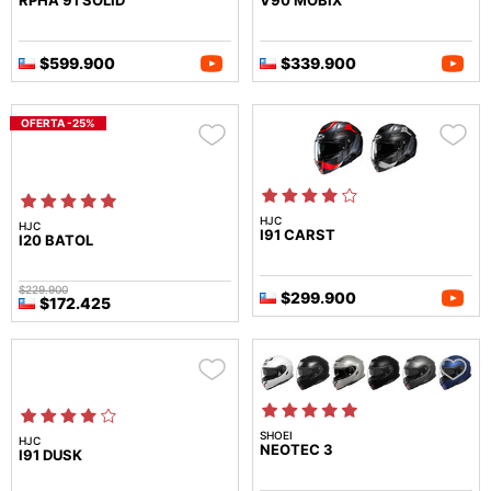
$599.900
$339.900
OFERTA -25%
HJC
HJC
I91 CARST
I20 BATOL
$229.900
$299.900
$172.425
SHOEI
HJC
NEOTEC 3
I91 DUSK