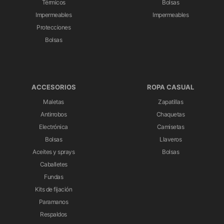
Térmicos
Bolsas
Impermeables
Impermeables
Protecciones
Bolsas
ACCESORIOS
ROPA CASUAL
Maletas
Zapatillas
Antirrobos
Chaquetas
Electrónica
Camisetas
Bolsas
Llaveros
Aceites y sprays
Bolsas
Caballetes
Fundas
Kits de fijación
Paramanos
Respaldos