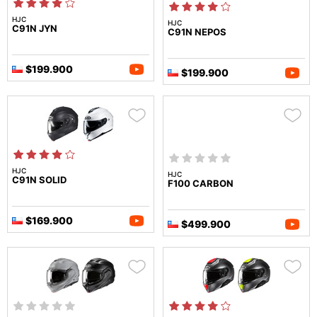
HJC
HJC
C91N JYN
C91N NEPOS
$199.900
$199.900
HJC
HJC
C91N SOLID
F100 CARBON
$169.900
$499.900