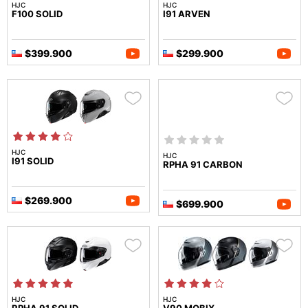
HJC
HJC
F100 SOLID
I91 ARVEN
$399.900
$299.900
HJC
HJC
I91 SOLID
RPHA 91 CARBON
$269.900
$699.900
HJC
HJC
RPHA 91 SOLID
V90 MOBIX