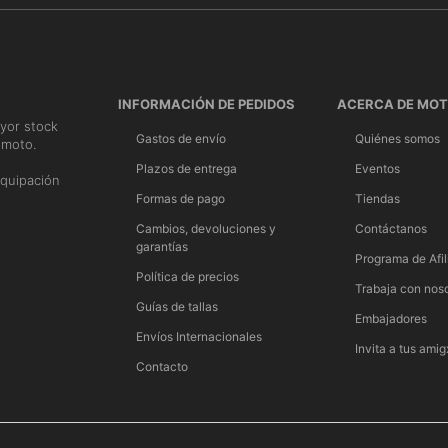
INFORMACIÓN DE PEDIDOS
ACERCA DE MO
yor stock
Gastos de envío
Quiénes somos
 moto.
n
Plazos de entrega
Eventos
quipación
Formas de pago
Tiendas
Cambios, devoluciones y
Contáctanos
garantías
Programa de Afil
Política de precios
Trabaja con nos
Guías de tallas
Embajadores
Envíos Internacionales
Invita a tus amig
Contacto