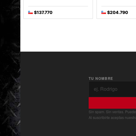
$137.770
$204.790
TU NOMBRE
Sin spam. Sin ventas. Puede
Al suscribirte aceptas nuest