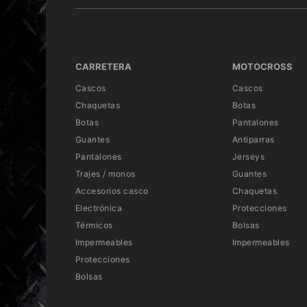
CARRETERA
MOTOCROSS
Cascos
Cascos
Chaquetas
Botas
Botas
Pantalones
Guantes
Antiparras
Pantalones
Jerseys
Trajes / monos
Guantes
Accesorios casco
Chaquetas
Electrónica
Protecciones
Térmicos
Bolsas
Impermeables
Impermeables
Protecciones
Bolsas