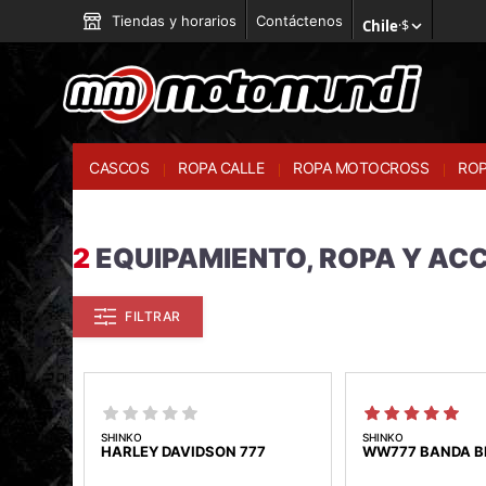
Tiendas y horarios
Contáctenos
Chile
·
$
CASCOS
ROPA CALLE
ROPA MOTOCROSS
ROP
2
EQUIPAMIENTO, ROPA Y AC
FILTRAR
SHINKO
SHINKO
HARLEY DAVIDSON 777
WW777 BANDA 