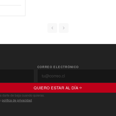
CORREO ELECTRÓNICO
QUIERO ESTAR AL DÍA
s darte de baja cuando quieras.
ra
política de privacidad
.