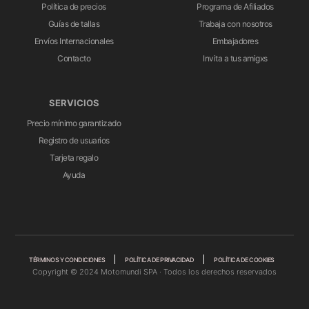
Política de precios
Programa de Afiliados
Guías de tallas
Trabaja con nosotros
Envíos Internacionales
Embajadores
Contacto
Invita a tus amigxs
SERVICIOS
Precio mínimo garantizado
Registro de usuarios
Tarjeta regalo
Ayuda
TÉRMINOS Y CONDICIONES
POLÍTICA DE PRIVACIDAD
POLÍTICA DE COOKIES
Copyright © 2024 Motomundi SPA · Todos los derechos reservados