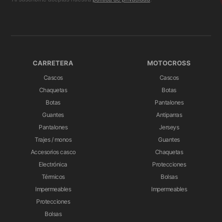
CARRETERA
MOTOCROSS
Cascos
Cascos
Chaquetas
Botas
Botas
Pantalones
Guantes
Antiparras
Pantalones
Jerseys
Trajes / monos
Guantes
Accesorios casco
Chaquetas
Electrónica
Protecciones
Térmicos
Bolsas
Impermeables
Impermeables
Protecciones
Bolsas