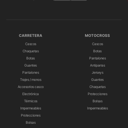
CARRETERA
MOTOCROSS
Cascos
Cascos
Chaquetas
Botas
Botas
Pantalones
Guantes
Antiparras
Pantalones
Jerseys
Trajes / monos
Guantes
Accesorios casco
Chaquetas
Electrónica
Protecciones
Térmicos
Bolsas
Impermeables
Impermeables
Protecciones
Bolsas