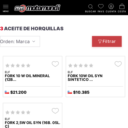
MENÚ
BUSCAR
FAVS
CUENTA
CESTA
3
ACEITE DE HORQUILLAS
Orden: Marca
Filtrar
ELF
ELF
FORK 10 W OIL MINERAL
FORK 10W OIL SYN
(12B...
SINTETICO ...
$21.200
$10.385
ELF
FORK 2,5W OIL SYN (16B. 05L.
C)