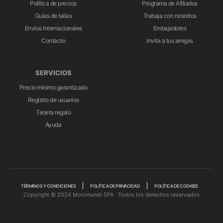
Política de precios
Programa de Afiliados
Guías de tallas
Trabaja con nosotros
Envíos Internacionales
Embajadores
Contacto
Invita a tus amigxs
SERVICIOS
Precio mínimo garantizado
Registro de usuarios
Tarjeta regalo
Ayuda
TÉRMINOS Y CONDICIONES
POLÍTICA DE PRIVACIDAD
POLÍTICA DE COOKIES
Copyright © 2024 Motomundi SPA · Todos los derechos reservados