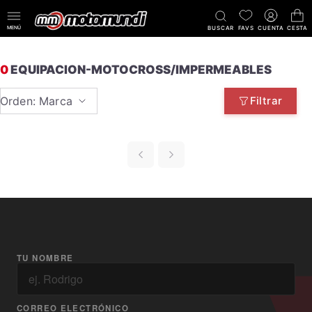
MENÚ
BUSCAR
FAVS
CUENTA
CESTA
0
EQUIPACION-MOTOCROSS/IMPERMEABLES
Orden: Marca
Filtrar
TU NOMBRE
CORREO ELECTRÓNICO