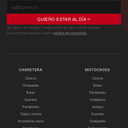
QUIERO ESTAR AL DÍA
Sin spam. Sin ventas. Puedes darte de baja cuando quieras.
Al suscribirte aceptas nuestra
política de privacidad
.
CARRETERA
MOTOCROSS
Cascos
Cascos
Chaquetas
Botas
Botas
Pantalones
Guantes
Antiparras
Pantalones
Jerseys
Trajes / monos
Guantes
Accesorios casco
Chaquetas