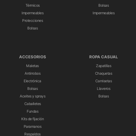
Térmicos
Bolsas
Impermeables
Impermeables
Protecciones
Bolsas
ACCESORIOS
ROPA CASUAL
Maletas
Zapatillas
Antirrobos
Chaquetas
Electrónica
Camisetas
Bolsas
Llaveros
Aceites y sprays
Bolsas
Caballetes
Fundas
Kits de fijación
Paramanos
Respaldos