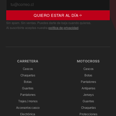
QUIERO ESTAR AL DÍA
Sin spam. Sin ventas. Puedes darte de baja cuando quieras.
Al suscribirte aceptas nuestra
política de privacidad
.
CARRETERA
MOTOCROSS
Cascos
Cascos
Chaquetas
Botas
Botas
Pantalones
Guantes
Antiparras
Pantalones
Jerseys
Trajes / monos
Guantes
Accesorios casco
Chaquetas
Electrónica
Protecciones