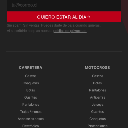
QUIERO ESTAR AL DÍA
Sin spam. Sin ventas. Puedes darte de baja cuando quieras.
Al suscribirte aceptas nuestra
política de privacidad
.
CARRETERA
MOTOCROSS
Cascos
Cascos
Chaquetas
Botas
Botas
Pantalones
Guantes
Antiparras
Pantalones
Jerseys
Trajes / monos
Guantes
Accesorios casco
Chaquetas
Electrónica
Protecciones