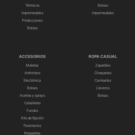
Térmicos
Bolsas
Impermeables
Impermeables
Protecciones
Bolsas
ACCESORIOS
ROPA CASUAL
Maletas
Zapatillas
Antirrobos
Chaquetas
Electrónica
Camisetas
Bolsas
Llaveros
Aceites y sprays
Bolsas
Caballetes
Fundas
Kits de fijación
Paramanos
Respaldos