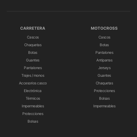
CARRETERA
MOTOCROSS
Cascos
Cascos
Chaquetas
Botas
Botas
Pantalones
Guantes
Antiparras
Pantalones
Jerseys
Trajes / monos
Guantes
Accesorios casco
Chaquetas
Electrónica
Protecciones
Térmicos
Bolsas
Impermeables
Impermeables
Protecciones
Bolsas