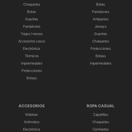
Chaquetas
Botas
Botas
Pantalones
Guantes
Antiparras
Pantalones
Jerseys
Trajes / monos
Guantes
Accesorios casco
Chaquetas
Electrónica
Protecciones
Térmicos
Bolsas
Impermeables
Impermeables
Protecciones
Bolsas
ACCESORIOS
ROPA CASUAL
Maletas
Zapatillas
Antirrobos
Chaquetas
Electrónica
Camisetas