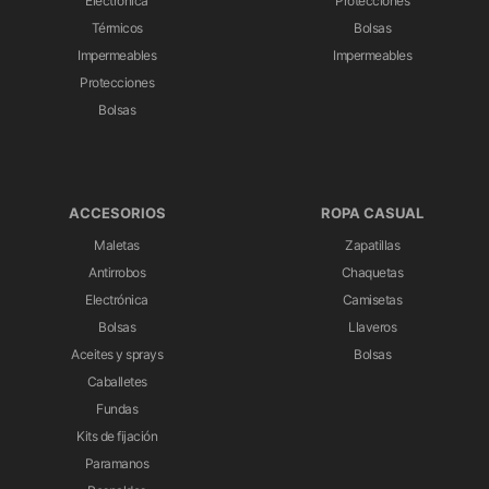
Electrónica
Protecciones
Térmicos
Bolsas
Impermeables
Impermeables
Protecciones
Bolsas
ACCESORIOS
ROPA CASUAL
Maletas
Zapatillas
Antirrobos
Chaquetas
Electrónica
Camisetas
Bolsas
Llaveros
Aceites y sprays
Bolsas
Caballetes
Fundas
Kits de fijación
Paramanos