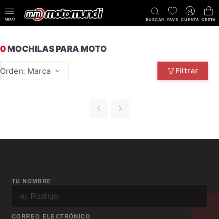
MENÚ
BUSCAR
FAVS
CUENTA
CESTA
0
MOCHILAS PARA MOTO
Orden: Marca
Filtrar
TU NOMBRE
CORREO ELECTRÓNICO