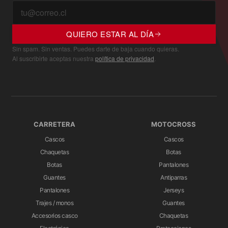
QUIERO ESTAR AL DÍA
Sin spam. Sin ventas. Puedes darte de baja cuando quieras.
Al suscribirte aceptas nuestra
política de privacidad
.
CARRETERA
MOTOCROSS
Cascos
Cascos
Chaquetas
Botas
Botas
Pantalones
Guantes
Antiparras
Pantalones
Jerseys
Trajes / monos
Guantes
Accesorios casco
Chaquetas