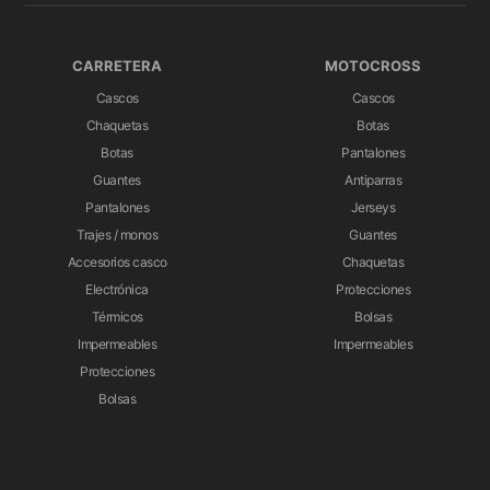
CARRETERA
MOTOCROSS
Cascos
Cascos
Chaquetas
Botas
Botas
Pantalones
Guantes
Antiparras
Pantalones
Jerseys
Trajes / monos
Guantes
Accesorios casco
Chaquetas
Electrónica
Protecciones
Térmicos
Bolsas
Impermeables
Impermeables
Protecciones
Bolsas