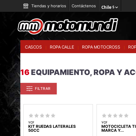
Tiendas y horarios
Contáctenos
Chile
·
$
CASCOS
ROPA CALLE
ROPA MOTOCROSS
ROP
16
EQUIPAMIENTO, ROPA Y A
FILTRAR
YCF
YCF
KIT RUEDAS LATERALES
MOTOCICLETA TI
50CC
MARCA Y...