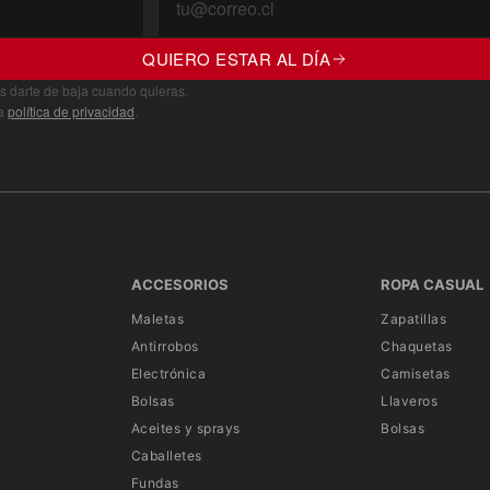
QUIERO ESTAR AL DÍA
s darte de baja cuando quieras.
ra
política de privacidad
.
ACCESORIOS
ROPA CASUAL
Maletas
Zapatillas
Antirrobos
Chaquetas
Electrónica
Camisetas
Bolsas
Llaveros
Aceites y sprays
Bolsas
Caballetes
Fundas