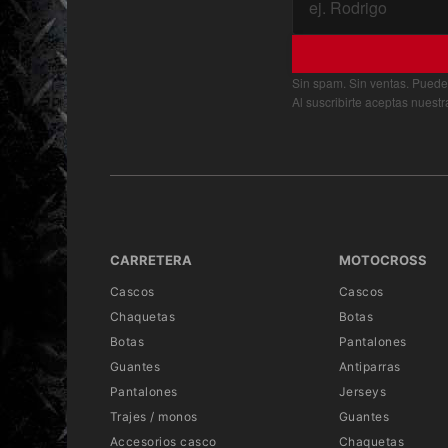
Sin spam. Sin ventas. Puede
Al suscribirte aceptas nuest
CARRETERA
MOTOCROSS
Cascos
Cascos
Chaquetas
Botas
Botas
Pantalones
Guantes
Antiparras
Pantalones
Jerseys
Trajes / monos
Guantes
Accesorios casco
Chaquetas