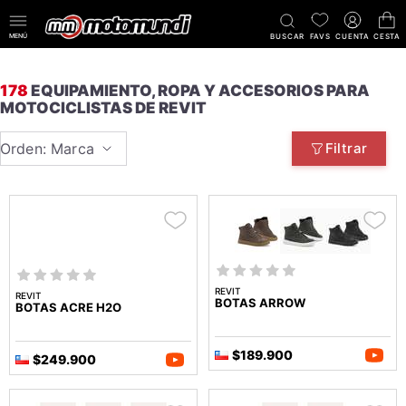
MENÚ
BUSCAR
FAVS
CUENTA
CESTA
178
EQUIPAMIENTO, ROPA Y ACCESORIOS PARA
MOTOCICLISTAS DE REVIT
Orden: Marca
Filtrar
REVIT
REVIT
BOTAS ARROW
BOTAS ACRE H2O
$189.900
$249.900