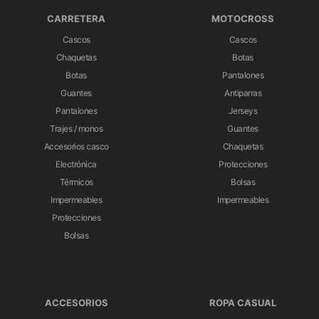
CARRETERA
MOTOCROSS
Cascos
Cascos
Chaquetas
Botas
Botas
Pantalones
Guantes
Antiparras
Pantalones
Jerseys
Trajes / monos
Guantes
Accesorios casco
Chaquetas
Electrónica
Protecciones
Térmicos
Bolsas
Impermeables
Impermeables
Protecciones
Bolsas
ACCESORIOS
ROPA CASUAL