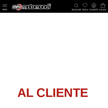
MENÚ
BUSCAR
FAVS
CUENTA
CESTA
MOTOMUNDI · SOPORTE
ATENCIÓN
AL CLIENTE
Responderemos en un plazo de 24–