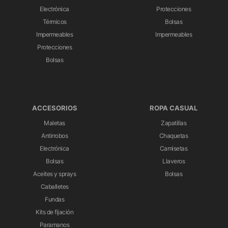
Electrónica
Protecciones
Térmicos
Bolsas
Impermeables
Impermeables
Protecciones
Bolsas
ACCESORIOS
ROPA CASUAL
Maletas
Zapatillas
Antirrobos
Chaquetas
Electrónica
Camisetas
Bolsas
Llaveros
Aceites y sprays
Bolsas
Caballetes
Fundas
Kits de fijación
Paramanos