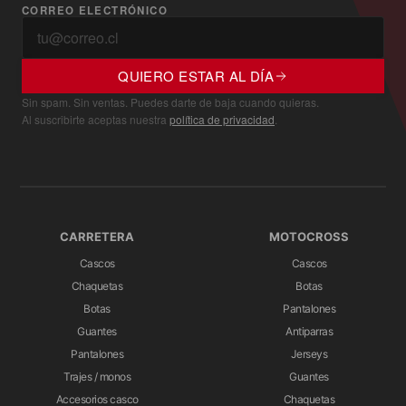
CORREO ELECTRÓNICO
QUIERO ESTAR AL DÍA
Sin spam. Sin ventas. Puedes darte de baja cuando quieras.
Al suscribirte aceptas nuestra
política de privacidad
.
CARRETERA
MOTOCROSS
Cascos
Cascos
Chaquetas
Botas
Botas
Pantalones
Guantes
Antiparras
Pantalones
Jerseys
Trajes / monos
Guantes
Accesorios casco
Chaquetas