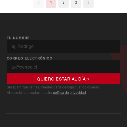
1
2
3
TU NOMBRE
CORREO ELECTRÓNICO
QUIERO ESTAR AL DÍA
Sin spam. Sin ventas. Puedes darte de baja cuando quieras.
Al suscribirte aceptas nuestra
política de privacidad
.