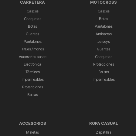
CARRETERA
MOTOCROSS
Cascos
Cascos
Chaquetas
Botas
Botas
Pantalones
Guantes
Antiparras
Pantalones
Jerseys
Trajes / monos
Guantes
Accesorios casco
Chaquetas
Electrónica
Protecciones
Térmicos
Bolsas
Impermeables
Impermeables
Protecciones
Bolsas
ACCESORIOS
ROPA CASUAL
Maletas
Zapatillas