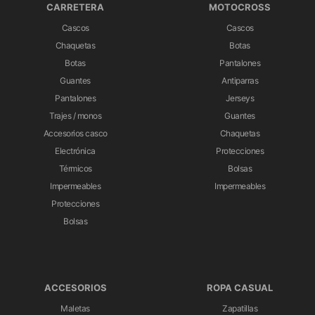
CARRETERA
MOTOCROSS
Cascos
Cascos
Chaquetas
Botas
Botas
Pantalones
Guantes
Antiparras
Pantalones
Jerseys
Trajes / monos
Guantes
Accesorios casco
Chaquetas
Electrónica
Protecciones
Térmicos
Bolsas
Impermeables
Impermeables
Protecciones
Bolsas
ACCESORIOS
ROPA CASUAL
Maletas
Zapatillas