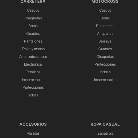
CARRETERA
MOTOCROSS
Cascos
Cascos
Chaquetas
Botas
Botas
Pantalones
Guantes
Antiparras
Pantalones
Jerseys
Trajes / monos
Guantes
Accesorios casco
Chaquetas
Electrónica
Protecciones
Térmicos
Bolsas
Impermeables
Impermeables
Protecciones
Bolsas
ACCESORIOS
ROPA CASUAL
Maletas
Zapatillas