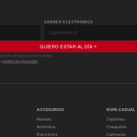
CORREO ELECTRÓNICO
QUIERO ESTAR AL DÍA
s darte de baja cuando quieras.
ra
política de privacidad
.
ACCESORIOS
ROPA CASUAL
Maletas
Zapatillas
Antirrobos
Chaquetas
Electrónica
Camisetas