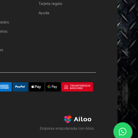
Tarjeta regalo
Ayuda
iados
otros
xs
TRANSFERENCIA
BANCARIA
Empresa empoderada con Ailoo