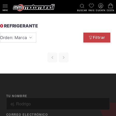
MENÚ
BUSCAR
FAVS
CUENTA
CESTA
0
REFRIGERANTE
Orden: Marca
Filtrar
TU NOMBRE
CORREO ELECTRÓNICO