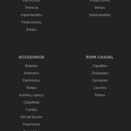
Electrónica
Protecciones
Térmicos
Bolsas
Impermeables
Impermeables
Protecciones
Bolsas
ACCESORIOS
ROPA CASUAL
Maletas
Zapatillas
Antirrobos
Chaquetas
Electrónica
Camisetas
Bolsas
Llaveros
Aceites y sprays
Bolsas
Caballetes
Fundas
Kits de fijación
Paramanos