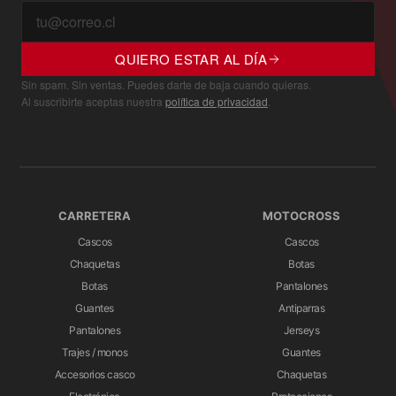
QUIERO ESTAR AL DÍA
Sin spam. Sin ventas. Puedes darte de baja cuando quieras.
Al suscribirte aceptas nuestra
política de privacidad
.
CARRETERA
MOTOCROSS
Cascos
Cascos
Chaquetas
Botas
Botas
Pantalones
Guantes
Antiparras
Pantalones
Jerseys
Trajes / monos
Guantes
Accesorios casco
Chaquetas