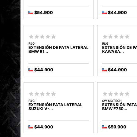
$54.900
$44.900
R&G
R&G
EXTENSIÓN DE PATA LATERAL
EXTENSIÓN DE P
BMW R1...
KAWASA...
$44.900
$44.900
R&G
SW MOTECH
EXTENSIÓN PATA LATERAL
EXTENSIÓN PATA
SUZUKI V-...
BMW F750...
$44.900
$59.900