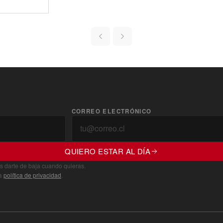
CORREO ELECTRÓNICO
QUIERO ESTAR AL DÍA
s darte de baja cuando quieras.
ra
política de privacidad
.