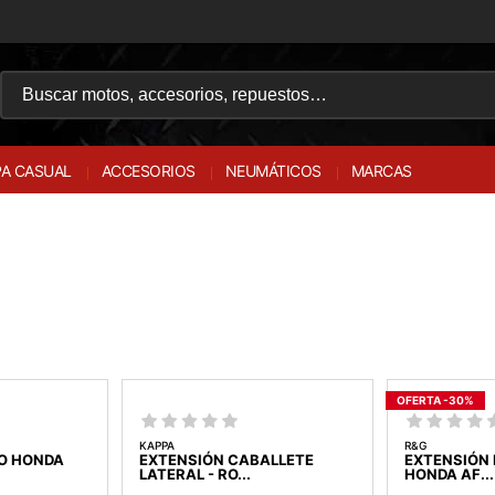
A CASUAL
ACCESORIOS
NEUMÁTICOS
MARCAS
OFERTA -30%
KAPPA
R&G
YO HONDA
EXTENSIÓN CABALLETE
EXTENSIÓN 
LATERAL - RO...
HONDA AF...