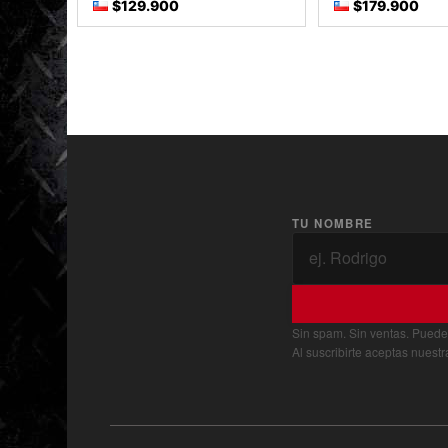
$129.900
$179.900
TU NOMBRE
Sin spam. Sin ventas. Puede
Al suscribirte aceptas nuest