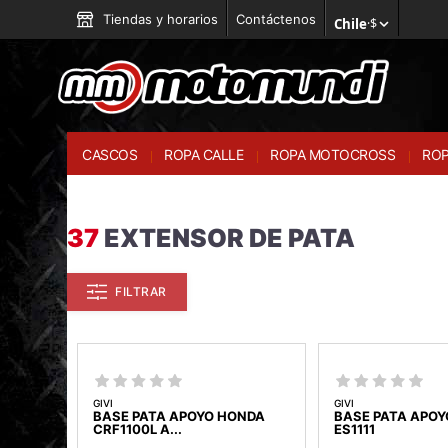
Tiendas y horarios
Contáctenos
Chile
·
$
CASCOS
ROPA CALLE
ROPA MOTOCROSS
ROP
37
EXTENSOR DE PATA
FILTRAR
GIVI
GIVI
BASE PATA APOYO HONDA
BASE PATA APO
CRF1100L A...
ES1111