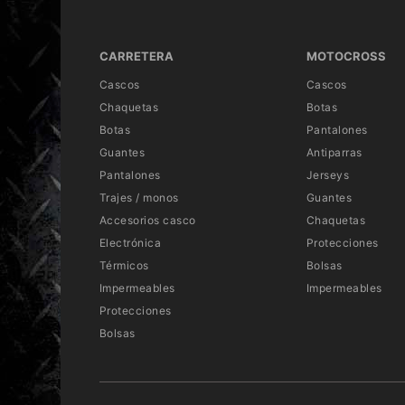
CARRETERA
MOTOCROSS
Cascos
Cascos
Chaquetas
Botas
Botas
Pantalones
Guantes
Antiparras
Pantalones
Jerseys
Trajes / monos
Guantes
Accesorios casco
Chaquetas
Electrónica
Protecciones
Térmicos
Bolsas
Impermeables
Impermeables
Protecciones
Bolsas