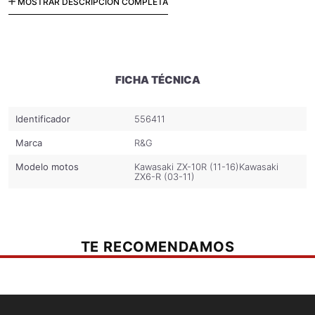
Color: Negro/plata
MOSTRAR DESCRIPCIÓN COMPLETA
FICHA TÉCNICA
Identificador
556411
Marca
R&G
Modelo motos
Kawasaki ZX-10R (11-16)
Kawasaki
ZX6-R (03-11)
TE RECOMENDAMOS