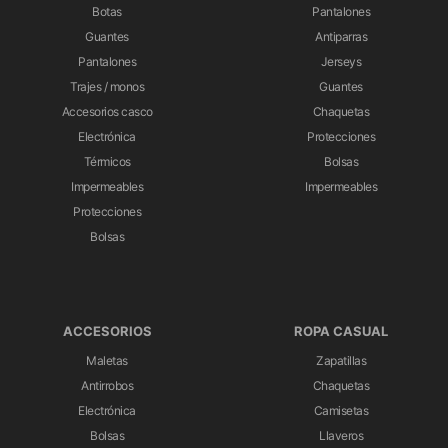
Botas
Pantalones
Guantes
Antiparras
Pantalones
Jerseys
Trajes / monos
Guantes
Accesorios casco
Chaquetas
Electrónica
Protecciones
Térmicos
Bolsas
Impermeables
Impermeables
Protecciones
Bolsas
ACCESORIOS
ROPA CASUAL
Maletas
Zapatillas
Antirrobos
Chaquetas
Electrónica
Camisetas
Bolsas
Llaveros