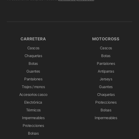
CARRETERA
MOTOCROSS
Cascos
Cascos
Chaquetas
Botas
Botas
Pantalones
Guantes
Antiparras
Pantalones
Jerseys
Trajes / monos
Guantes
Accesorios casco
Chaquetas
Electrónica
Protecciones
Térmicos
Bolsas
Impermeables
Impermeables
Protecciones
Bolsas