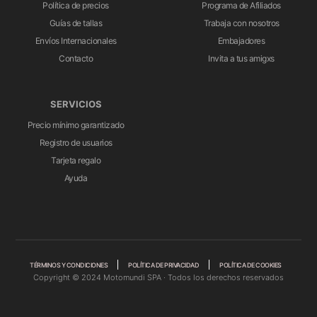
Política de precios
Programa de Afiliados
Guías de tallas
Trabaja con nosotros
Envíos Internacionales
Embajadores
Contacto
Invita a tus amigxs
SERVICIOS
Precio mínimo garantizado
Registro de usuarios
Tarjeta regalo
Ayuda
TÉRMINOS Y CONDICIONES
POLÍTICA DE PRIVACIDAD
POLÍTICA DE COOKIES
Copyright © 2024 Motomundi SPA · Todos los derechos reservados