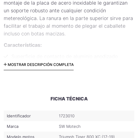
montaje de la placa de acero inoxidable le garantizan
un soporte robusto ante cualquier condición
metereológica. La ranura en la parte superior sirve para
facilitar el trabajo al momento de plegar el caballete
incluso con botas macizas.
Características:
Superficie de contacto de aluminio anodizado
MOSTRAR DESCRIPCIÓN COMPLETA
Placas de acero inoxidable para sólidos enganches
Posición segura también en superficies inestables
Contenido:
Extensión de pata de apoyo específica para
FICHA TÉCNICA
caballete lateral
Material de montaje
Identificador
1723010
Manual de montaje
Marca
SW Motech
Código: STS.11.102.10300
Modelo motos
Triumph Tiger 800 XC (17-19)