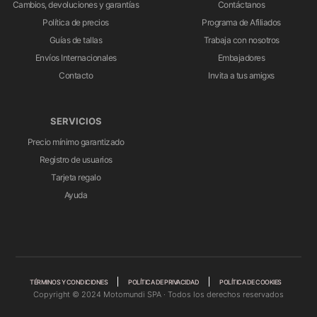
Cambios, devoluciones y garantías
Contáctanos
Política de precios
Programa de Afiliados
Guías de tallas
Trabaja con nosotros
Envíos Internacionales
Embajadores
Contacto
Invita a tus amigxs
SERVICIOS
Precio mínimo garantizado
Registro de usuarios
Tarjeta regalo
Ayuda
TÉRMINOS Y CONDICIONES
POLÍTICA DE PRIVACIDAD
POLÍTICA DE COOKIES
Copyright © 2024 Motomundi SPA · Todos los derechos reservados