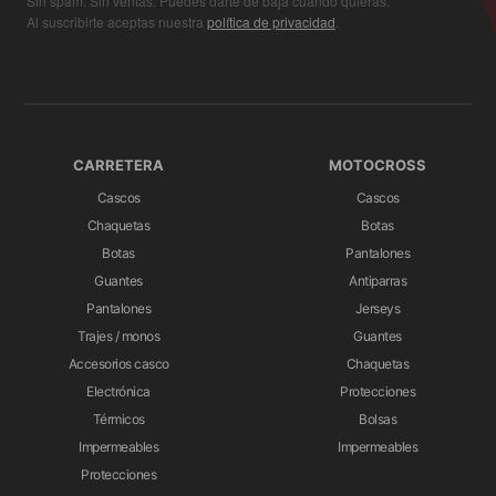
Sin spam. Sin ventas. Puedes darte de baja cuando quieras.
Al suscribirte aceptas nuestra
política de privacidad
.
CARRETERA
MOTOCROSS
Cascos
Cascos
Chaquetas
Botas
Botas
Pantalones
Guantes
Antiparras
Pantalones
Jerseys
Trajes / monos
Guantes
Accesorios casco
Chaquetas
Electrónica
Protecciones
Térmicos
Bolsas
Impermeables
Impermeables
Protecciones