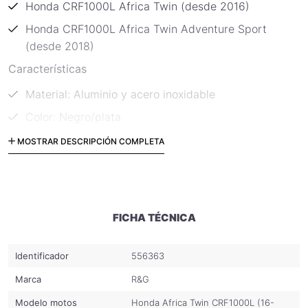
Honda CRF1000L Africa Twin (desde 2016)
Honda CRF1000L Africa Twin Adventure Sport
(desde 2018)
Características
Material: Aluminio y acero inoxidable
Color: Negro/plata
Incluye instrucciones de montaje
MOSTRAR DESCRIPCIÓN COMPLETA
FICHA TÉCNICA
Identificador
556363
Marca
R&G
Modelo motos
Honda Africa Twin CRF1000L (16-