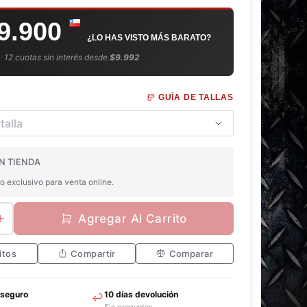
9.900
¿LO HAS VISTO MÁS BARATO?
 · 12 cuotas sin interés desde
$9.992
GUÍA DE TALLAS
N TIENDA
o exclusivo para venta online.
Agregar Al Carrito
itos
Compartir
Comparar
 seguro
10 días devolución
Sin preguntas