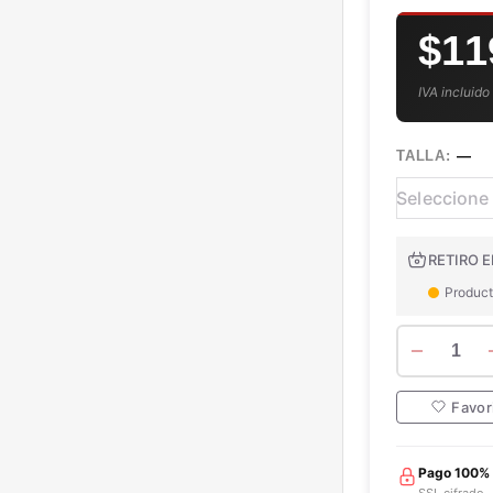
$11
IVA incluido
TALLA:
—
RETIRO E
Product
1
Favor
Pago 100%
SSL cifrado