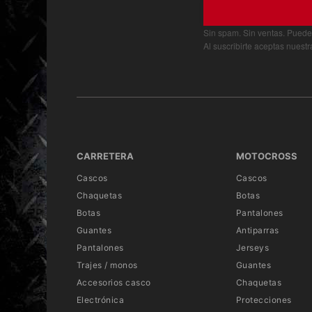
Sin spam. Sin ventas. Puede
Al suscribirte aceptas nuest
CARRETERA
MOTOCROSS
Cascos
Cascos
Chaquetas
Botas
Botas
Pantalones
Guantes
Antiparras
Pantalones
Jerseys
Trajes / monos
Guantes
Accesorios casco
Chaquetas
Electrónica
Protecciones