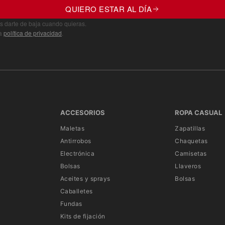
QUIERO ESTAR AL DÍA
s darte de baja cuando quieras.
ra
política de privacidad
.
ACCESORIOS
ROPA CASUAL
Maletas
Zapatillas
Antirrobos
Chaquetas
Electrónica
Camisetas
Bolsas
Llaveros
Aceites y sprays
Bolsas
Caballetes
Fundas
Kits de fijación