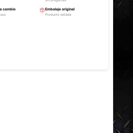
ra cambio
Embalaje original
 uso
Producto sellada