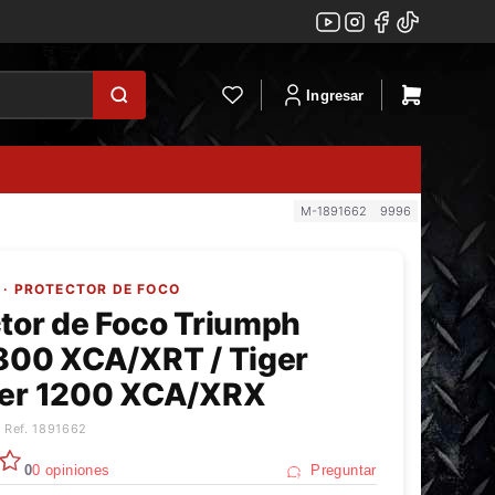
Ingresar
M-1891662
9996
· PROTECTOR DE FOCO
tor de Foco Triumph
 800 XCA/XRT / Tiger
rer 1200 XCA/XRX
 Ref. 1891662
0
0 opiniones
Preguntar