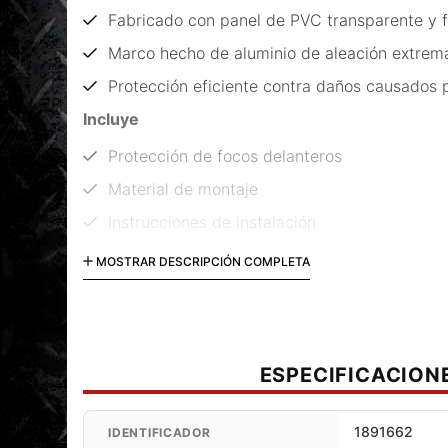
Fabricado con panel de PVC transparente y f
Marco hecho de aluminio de aleación extrem
Protección eficiente contra daños causados 
Incluye
Protección de focos delanteros
Material de montaje
Instrucciones de instalación
Código: LPS.11.900.10000/B
MOSTRAR DESCRIPCIÓN COMPLETA
ESPECIFICACION
1891662
IDENTIFICADOR