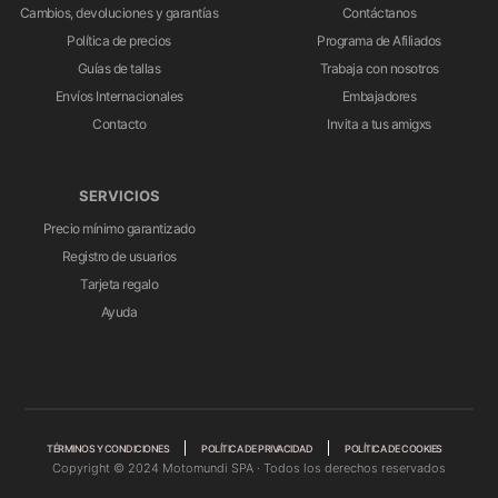
Cambios, devoluciones y garantías
Contáctanos
Política de precios
Programa de Afiliados
Guías de tallas
Trabaja con nosotros
Envíos Internacionales
Embajadores
Contacto
Invita a tus amigxs
SERVICIOS
Precio mínimo garantizado
Registro de usuarios
Tarjeta regalo
Ayuda
TÉRMINOS Y CONDICIONES
POLÍTICA DE PRIVACIDAD
POLÍTICA DE COOKIES
Copyright © 2024 Motomundi SPA · Todos los derechos reservados