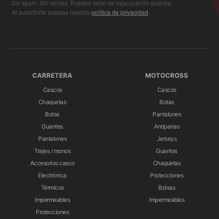
Sin spam. Sin ventas. Puedes darte de baja cuando quieras.
Al suscribirte aceptas nuestra
política de privacidad
.
CARRETERA
MOTOCROSS
Cascos
Cascos
Chaquetas
Botas
Botas
Pantalones
Guantes
Antiparras
Pantalones
Jerseys
Trajes / monos
Guantes
Accesorios casco
Chaquetas
Electrónica
Protecciones
Térmicos
Bolsas
Impermeables
Impermeables
Protecciones