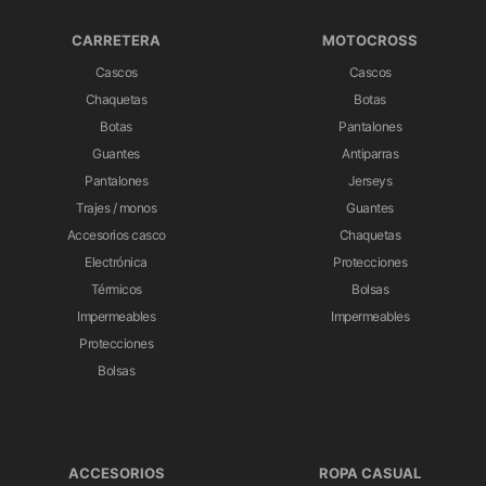
CARRETERA
MOTOCROSS
Cascos
Cascos
Chaquetas
Botas
Botas
Pantalones
Guantes
Antiparras
Pantalones
Jerseys
Trajes / monos
Guantes
Accesorios casco
Chaquetas
Electrónica
Protecciones
Térmicos
Bolsas
Impermeables
Impermeables
Protecciones
Bolsas
ACCESORIOS
ROPA CASUAL