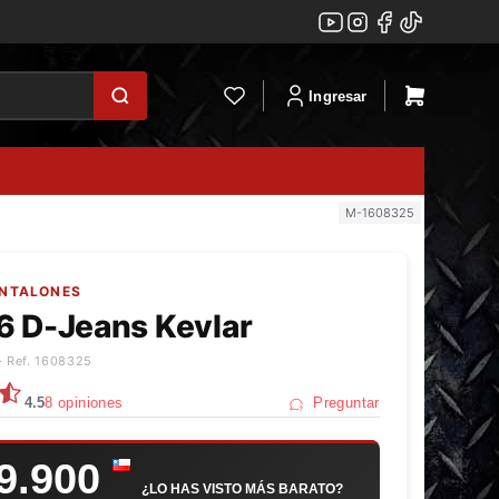
Ingresar
M-1608325
ANTALONES
6 D-Jeans Kevlar
· Ref. 1608325
4.5
8 opiniones
Preguntar
9.900
¿LO HAS VISTO MÁS BARATO?