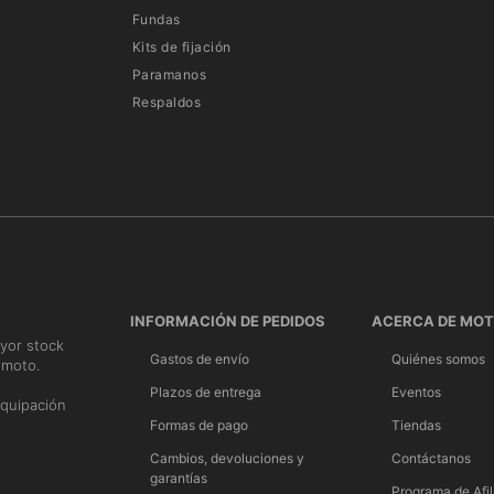
Fundas
Kits de fijación
Paramanos
Respaldos
INFORMACIÓN DE PEDIDOS
ACERCA DE MO
yor stock
Gastos de envío
Quiénes somos
 moto.
n
Plazos de entrega
Eventos
quipación
Formas de pago
Tiendas
Cambios, devoluciones y
Contáctanos
garantías
Programa de Afil