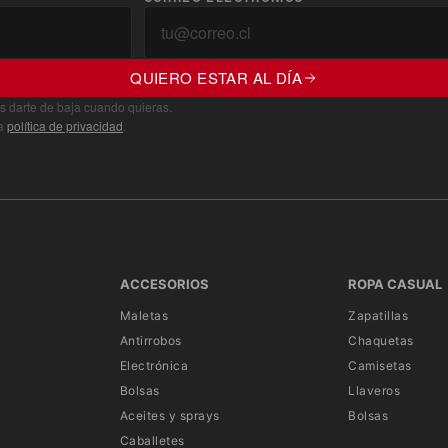
QUIERO ESTAR AL DÍA
s darte de baja cuando quieras.
ra
política de privacidad
.
ACCESORIOS
ROPA CASUAL
Maletas
Zapatillas
Antirrobos
Chaquetas
Electrónica
Camisetas
Bolsas
Llaveros
Aceites y sprays
Bolsas
Caballetes