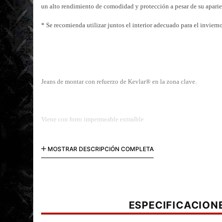
un alto rendimiento de comodidad y protección a pesar de su aparie
* Se recomienda utilizar juntos el interior adecuado para el invierno
Jeans de montar con refuerzo de Kevlar® en la zona clave.
Viene con forro impermeable extraíble
MOSTRAR DESCRIPCIÓN COMPLETA
Protecciones de Rodillas CE EN1621-1 (Nivel 1)
ESPECIFICACION