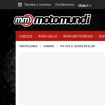
Tiendas y horarios
Contáctenos
Chile
·
$
CASCOS
ROPA CALLE
ROPA MOTOCROSS
ROP
PANTALONES
KOMINE
PK-726 D-JEANS KEVLAR