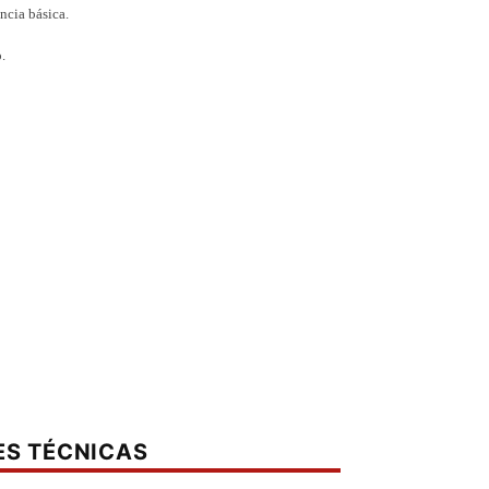
ncia básica.
.
ES TÉCNICAS