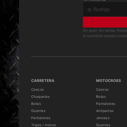
Sin spam. Sin ventas. Puede
Al suscribirte aceptas nuest
CARRETERA
MOTOCROSS
Cascos
Cascos
Chaquetas
Botas
Botas
Pantalones
Guantes
Antiparras
Pantalones
Jerseys
Trajes / monos
Guantes