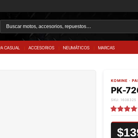
A CASUAL
ACCESORIOS
NEUMÁTICOS
MARCAS
KOMINE · P
PK-72
SKU: 1608325 
$13