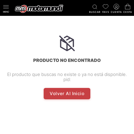
MENÚ
BUSCAR
FAVS
CUENTA
CESTA
PRODUCTO NO ENCONTRADO
El producto que buscas no existe o ya no está disponible.
pid:
Volver Al Inicio