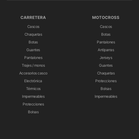
CARRETERA
MOTOCROSS
Cascos
Cascos
Chaquetas
Botas
Botas
Pantalones
Guantes
Antiparras
Pantalones
Jerseys
Trajes / monos
Guantes
Accesorios casco
Chaquetas
Electrónica
Protecciones
Térmicos
Bolsas
Impermeables
Impermeables
Protecciones
Bolsas