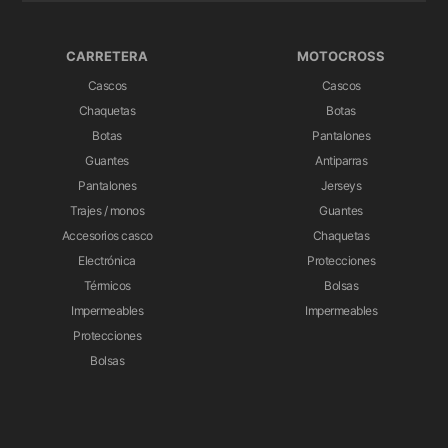
CARRETERA
MOTOCROSS
Cascos
Cascos
Chaquetas
Botas
Botas
Pantalones
Guantes
Antiparras
Pantalones
Jerseys
Trajes / monos
Guantes
Accesorios casco
Chaquetas
Electrónica
Protecciones
Térmicos
Bolsas
Impermeables
Impermeables
Protecciones
Bolsas