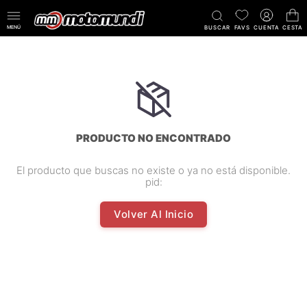
MENÚ
BUSCAR
FAVS
CUENTA
CESTA
PRODUCTO NO ENCONTRADO
El producto que buscas no existe o ya no está disponible.
pid:
Volver Al Inicio