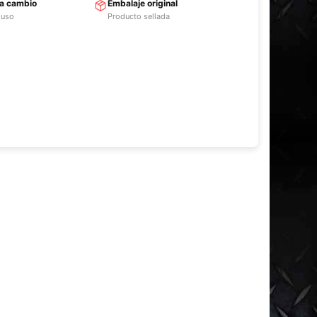
ra cambio
Embalaje original
 uso
Producto sellada