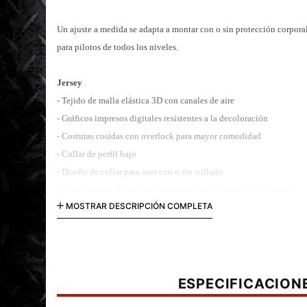
Un ajuste a medida se adapta a montar con o sin protección corporal,
para pilotos de todos los niveles.
Jersey
- Tejido de malla elástica 3D con canales de aire
- Gráficos impresos digitales resistentes a la decoloración
- Costuras cosidas con overlock para mayor comodidad
- Collar de perfil bajo
- Diseño de collar para usar con o sin collarín
- Ajuste personalizado para montar con o sin protección corporal
MOSTRAR DESCRIPCIÓN COMPLETA
Pantalones
- Ajuste clásico precurvado
- Construcción duradera con refuerzo adicional en áreas críticas
- Paneles elásticos tejidos para ajuste, durabilidad y transpirabilida
ESPECIFICACION
- Refuerzo interior de rodilla multicapa con cuero resistente al calo