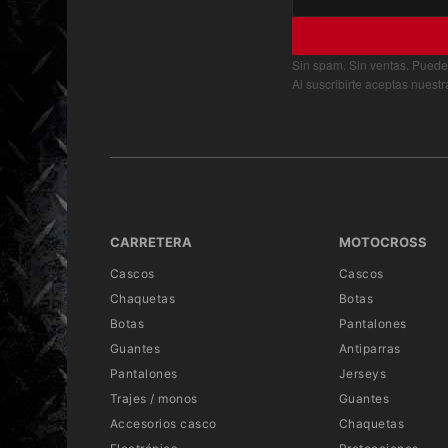
Sin spam. Sin ventas. Puede
Al suscribirte aceptas nuest
CARRETERA
MOTOCROSS
Cascos
Cascos
Chaquetas
Botas
Botas
Pantalones
Guantes
Antiparras
Pantalones
Jerseys
Trajes / monos
Guantes
Accesorios casco
Chaquetas