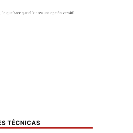
 lo que hace que el kit sea una opción versátil
d
ES TÉCNICAS
r (lado derecho)