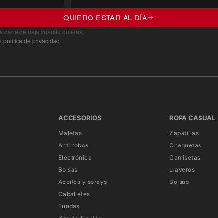
QUIERO ESTAR AL DÍA
s darte de baja cuando quieras.
ra
política de privacidad
.
ACCESORIOS
ROPA CASUAL
Maletas
Zapatillas
Antirrobos
Chaquetas
Electrónica
Camisetas
Bolsas
Llaveros
Aceites y sprays
Bolsas
Caballetes
Fundas