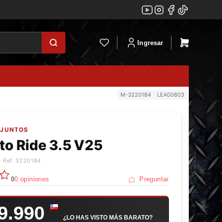
Ingresar
M-3220184
LEA00803
NJUNTOS
to Ride 3.5 V25
· Ref. 3220184
0
0 opiniones
Preguntar
9.990
¿LO HAS VISTO MÁS BARATO?