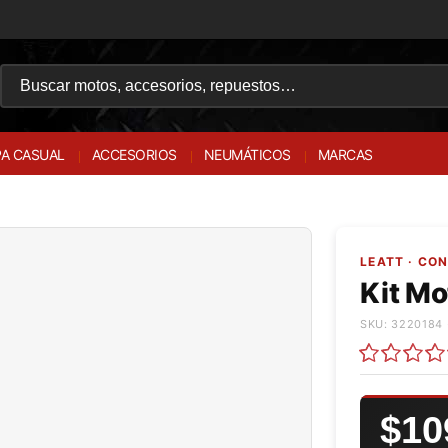
A CASUAL
ACCESORIOS
NEUMÁTICOS
MARCAS
LEATT · CO
Kit Mo
SKU: 3220184 
$10