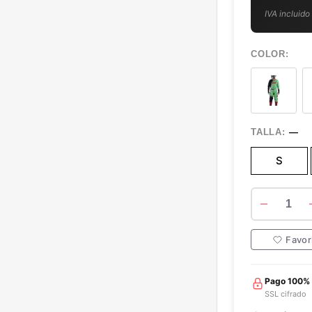
IVA incluido
COLOR:
s
TALLA:
—
e
l
S
e
c
t
1
e
d
Favor
Pago 100%
SSL cifrado