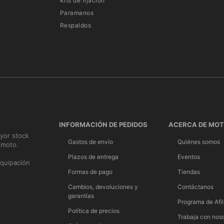
Kits de fijación
Paramanos
Respaldos
INFORMACIÓN DE PEDIDOS
ACERCA DE MO
yor stock
Gastos de envío
Quiénes somos
 moto.
n
Plazos de entrega
Eventos
quipación
Formas de pago
Tiendas
Cambios, devoluciones y
Contáctanos
garantías
Programa de Afil
Política de precios
Trabaja con nos