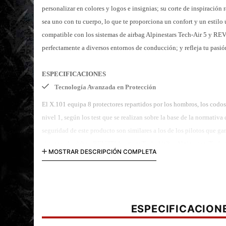
personalizar en colores y logos e insignias; su corte de inspiració
sea uno con tu cuerpo, lo que te proporciona un confort y un estilo
compatible con los sistemas de airbag Alpinestars Tech-Air 5 y REV
perfectamente a diversos entornos de conducción; y refleja tu pasió
ESPECIFICACIONES
Tecnología Avanzada en Protección
El X.101 equipa 8 protectores repartidos por los hombros, los codos, 
nivel 1, según los test que se realizan sobre la base de la normati
seguridad de este producto son similares a los de los pilotos que 
sistemas de airbag REV’IT! Avertum Tech-Air® y Alpinestars Tech-A
MOSTRAR DESCRIPCIÓN COMPLETA
cotas más altas.
Aerodinámico y Ágil
Cada elemento del X.101 se diseña para ser aerodinámicamente efic
aerodinámica, que se alinea a la perfección con tu casco para reduci
ESPECIFICACION
los hombros se diseñan para fundirse suavemente con el aire, facilit