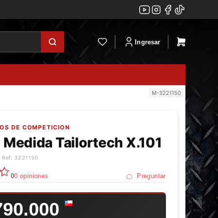
Ingresar
M-3221150
NOS DE COMPETICION
a Medida Tailortech X.101
 Ref. 3221150
0
0 opiniones
Preguntar
790.000