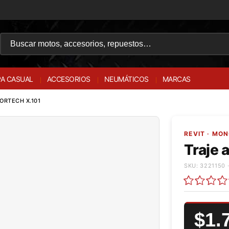
A CASUAL
ACCESORIOS
NEUMÁTICOS
MARCAS
ORTECH X.101
REVIT · MO
Traje 
SKU: 3221150 ·
$1.