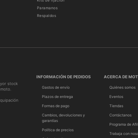
Kits de fijación
Paramanos
Respaldos
INFORMACIÓN DE PEDIDOS
ACERCA DE MO
yor stock
Gastos de envío
Quiénes somos
 moto.
n
Plazos de entrega
Eventos
quipación
Formas de pago
Tiendas
Cambios, devoluciones y
Contáctanos
garantías
Programa de Afil
Política de precios
Trabaja con nos