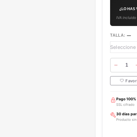
¿LO HAS
IVA incluido
TALLA:
—
1
Favor
Pago 100%
SSL cifrado
30 días pa
Producto sin