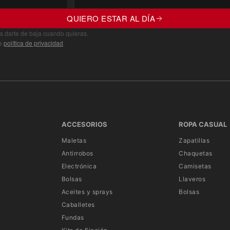
asta 28 parámetros de medida para que tu mono
QUIERO ESTAR AL DÍA
o hacen nuestros especialistas; o por medio de
s darte de baja cuando quieras.
ra
política de privacidad
.
 165 piezas con las que confeccionan tu traje
 un traje diseñado según tus especificaciones.
remos allí donde nos digas, a tu casa o
dquieres un simple traje de piel, estás
ACCESORIOS
ROPA CASUAL
Maletas
Zapatillas
Antirrobos
Chaquetas
Electrónica
Camisetas
Bolsas
Llaveros
Aceites y sprays
Bolsas
Caballetes
Fundas