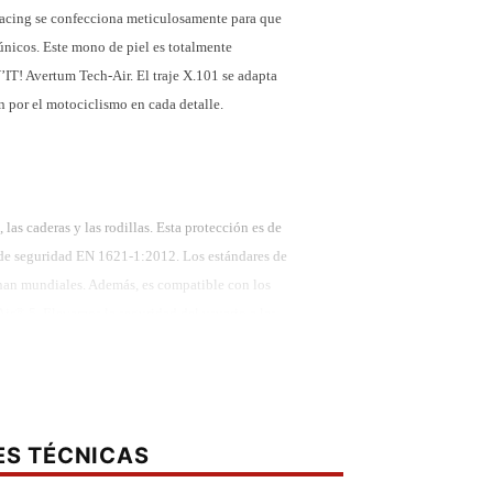
n racing se confecciona meticulosamente para que
 únicos. Este mono de piel es totalmente
’IT! Avertum Tech-Air. El traje X.101 se adapta
n por el motociclismo en cada detalle.
las caderas y las rodillas. Esta protección es de
va de seguridad EN 1621-1:2012. Los estándares de
ganan mundiales. Además, es compatible con los
ir® 5. Elevamos la seguridad del usuario a las
iente. El mono tiene una joroba de velocidad
r las turbulencias. Los protectores externos de
ES TÉCNICAS
ando la velocidad y la estabilidad.