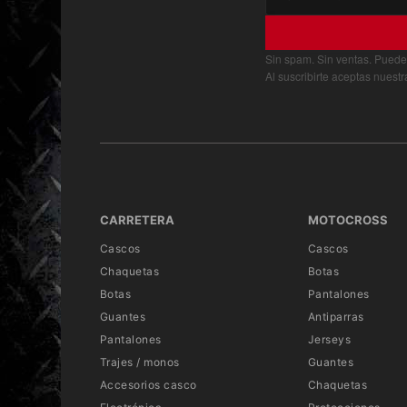
Para alcanzar el encaje perfecto, se debe ser preciso. Usamos h
de piel no tenga defectos. Las medidas las tomamos en persona, l
Sin spam. Sin ventas. Puede
una vídeollamada guiada cuando te vaya bien.
Al suscribirte aceptas nuest
Y es entonces cuando nuestros sastres especialistas ensamblan las
de piel a medida. Te prometemos calidad y atención al detalle. Es
Un traje customizado, que será tuyo en 6-8 semanas y que te envia
directamente al circuito. Y es que con REV’IT! TAILORTECH no a
entrando en un nuevo mundo de trato personalizado.
CARRETERA
MOTOCROSS
Cascos
Cascos
Chaquetas
Botas
Botas
Pantalones
Guantes
Antiparras
Pantalones
Jerseys
Trajes / monos
Guantes
Accesorios casco
Chaquetas