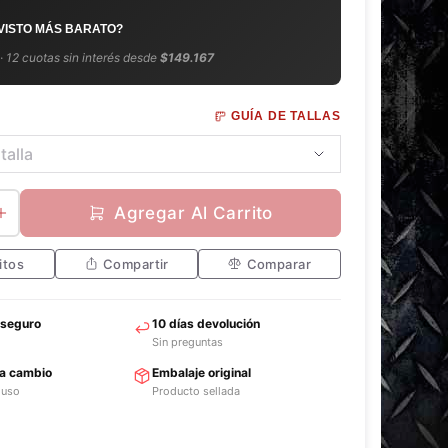
 VISTO MÁS BARATO?
 · 12 cuotas sin interés desde
$149.167
GUÍA DE TALLAS
Agregar Al Carrito
itos
Compartir
Comparar
 seguro
10 días devolución
Sin preguntas
ra cambio
Embalaje original
 uso
Producto sellada