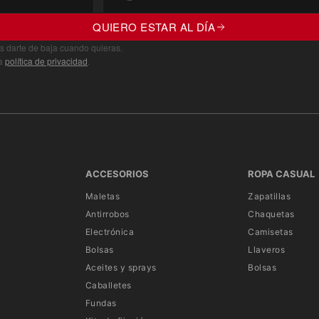
QUIERO ESTAR AL DÍA
s darte de baja cuando quieras.
ra
política de privacidad
.
ACCESORIOS
ROPA CASUAL
Maletas
Zapatillas
Antirrobos
Chaquetas
Electrónica
Camisetas
Bolsas
Llaveros
Aceites y sprays
Bolsas
Caballetes
Fundas