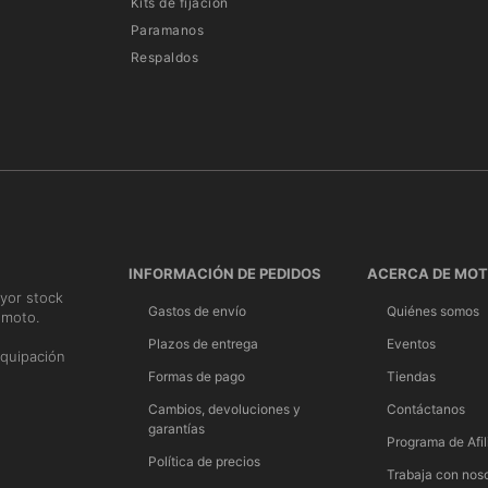
Kits de fijación
Paramanos
Respaldos
INFORMACIÓN DE PEDIDOS
ACERCA DE MO
yor stock
Gastos de envío
Quiénes somos
 moto.
n
Plazos de entrega
Eventos
quipación
Formas de pago
Tiendas
Cambios, devoluciones y
Contáctanos
garantías
Programa de Afil
Política de precios
Trabaja con nos