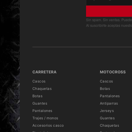
Sin spam. Sin ventas. Puede
Al suscribirte aceptas nuest
CARRETERA
MOTOCROSS
Cascos
Cascos
Chaquetas
Botas
Botas
Pantalones
Guantes
Antiparras
Pantalones
Jerseys
Trajes / monos
Guantes
Accesorios casco
Chaquetas