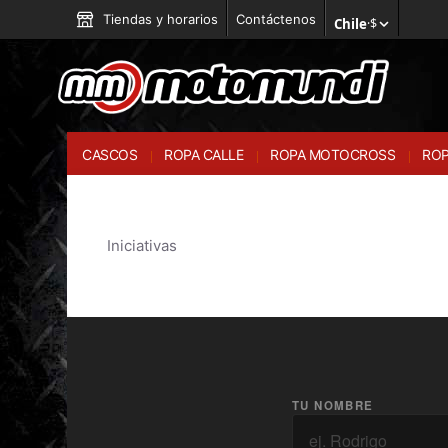
Tiendas y horarios
Contáctenos
Chile
·
$
CASCOS
ROPA CALLE
ROPA MOTOCROSS
ROP
Iniciativas
TU NOMBRE