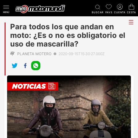
MENÚ
BUSCAR
FAVS
CUENTA
CESTA
tog
Para todos los que andan en
me
moto: ¿Es o no es obligatorio el
uso de mascarilla?
PLANETA MOTERO
●
2020-09-15T15:30:27.000Z