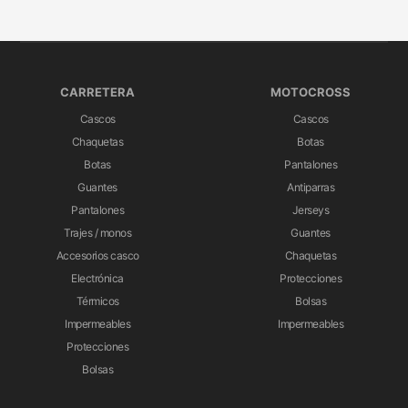
CARRETERA
MOTOCROSS
Cascos
Cascos
Chaquetas
Botas
Botas
Pantalones
Guantes
Antiparras
Pantalones
Jerseys
Trajes / monos
Guantes
Accesorios casco
Chaquetas
Electrónica
Protecciones
Térmicos
Bolsas
Impermeables
Impermeables
Protecciones
Bolsas