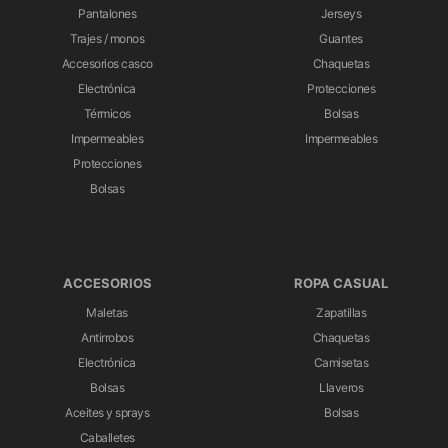
Pantalones
Jerseys
Trajes / monos
Guantes
Accesorios casco
Chaquetas
Electrónica
Protecciones
Térmicos
Bolsas
Impermeables
Impermeables
Protecciones
Bolsas
ACCESORIOS
ROPA CASUAL
Maletas
Zapatillas
Antirrobos
Chaquetas
Electrónica
Camisetas
Bolsas
Llaveros
Aceites y sprays
Bolsas
Caballetes