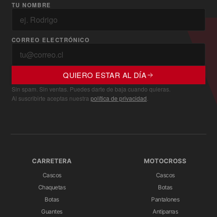
TU NOMBRE
CORREO ELECTRÓNICO
QUIERO ESTAR AL DÍA
Sin spam. Sin ventas. Puedes darte de baja cuando quieras.
Al suscribirte aceptas nuestra
política de privacidad
.
CARRETERA
MOTOCROSS
Cascos
Cascos
Chaquetas
Botas
Botas
Pantalones
Guantes
Antiparras