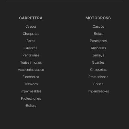
CARRETERA
MOTOCROSS
Cascos
Cascos
Chaquetas
Botas
Botas
Pantalones
Guantes
Antiparras
Pantalones
Jerseys
Trajes / monos
Guantes
Accesorios casco
Chaquetas
Electrónica
Protecciones
Térmicos
Bolsas
Impermeables
Impermeables
Protecciones
Bolsas