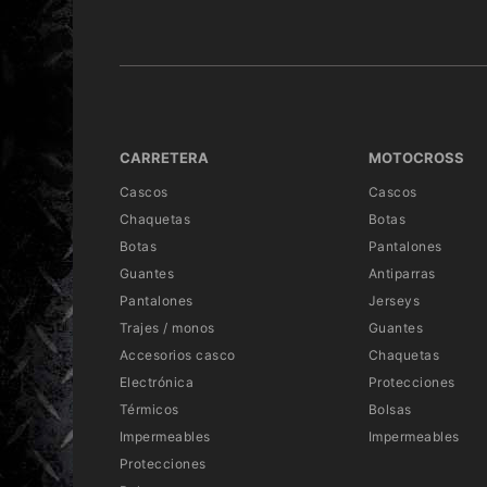
CARRETERA
MOTOCROSS
Cascos
Cascos
Chaquetas
Botas
Botas
Pantalones
Guantes
Antiparras
Pantalones
Jerseys
Trajes / monos
Guantes
Accesorios casco
Chaquetas
Electrónica
Protecciones
Térmicos
Bolsas
Impermeables
Impermeables
Protecciones