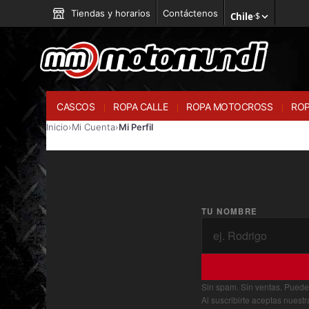
Tiendas y horarios
Contáctenos
Chile
·
$
CASCOS
ROPA CALLE
ROPA MOTOCROSS
ROP
Inicio
›
Mi Cuenta
›
Mi Perfil
TU NOMBRE
Sin spam. Sin ventas. Puede
Al suscribirte aceptas nuest