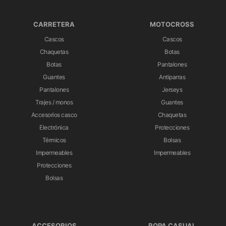
CARRETERA
MOTOCROSS
Cascos
Cascos
Chaquetas
Botas
Botas
Pantalones
Guantes
Antiparras
Pantalones
Jerseys
Trajes / monos
Guantes
Accesorios casco
Chaquetas
Electrónica
Protecciones
Térmicos
Bolsas
Impermeables
Impermeables
Protecciones
Bolsas
ACCESORIOS
ROPA CASUAL