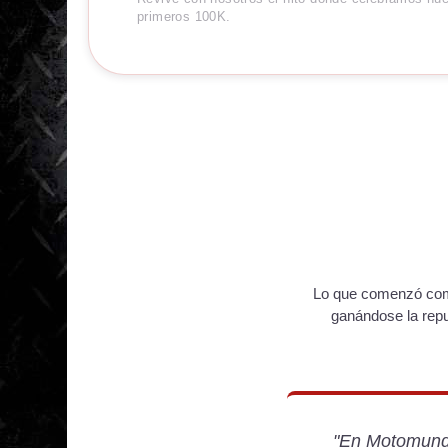
primeros 100K.
Lo que comenzó como
ganándose la repu
"En Motomundi