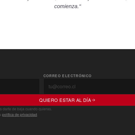
comienza."
CORREO ELECTRÓNICO
QUIERO ESTAR AL DÍA
s darte de baja cuando quieras.
ra
política de privacidad
.