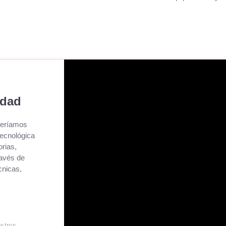
idad
ueríamos
tecnológica
orias,
ravés de
cnicas,
stros