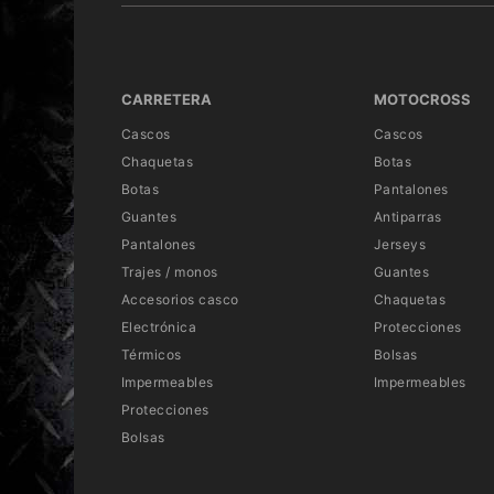
CARRETERA
MOTOCROSS
Cascos
Cascos
Chaquetas
Botas
Botas
Pantalones
Guantes
Antiparras
Pantalones
Jerseys
Trajes / monos
Guantes
Accesorios casco
Chaquetas
Electrónica
Protecciones
Térmicos
Bolsas
Impermeables
Impermeables
Protecciones
Bolsas