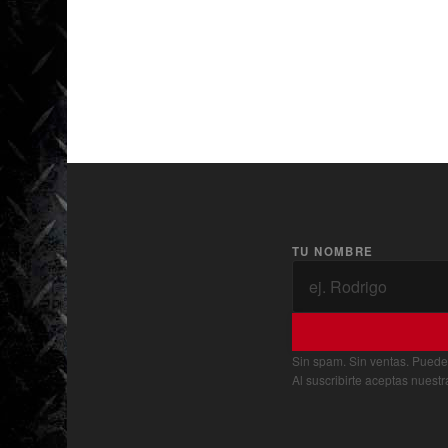
TU NOMBRE
Sin spam. Sin ventas. Puede
Al suscribirte aceptas nuest