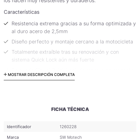
los hacen muy resistentes y duraderos.
Características
Resistencia extrema gracias a su forma optimizada y
al duro acero de 2,5mm
Diseño perfecto y montaje cercano a la motocicleta
Totalmente extraíble tras su renovación y con
sistema Quick Lock aún más fuerte
Se puede fijar el Quick Lock de manera permanente
MOSTRAR DESCRIPCIÓN COMPLETA
mediante el uso de piezas homologadas (M8)
Numerosos y prácticos orificios compatibles, entre
otros, con el sistema
RotopaX
Montaje sencillo sobre los puntos de enganche
FICHA TÉCNICA
originales
Protección anticorrosiva mediante recubrimiento
Identificador
1260228
epoxy
Marca
SW Motech