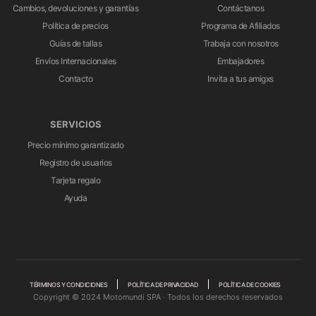
Cambios, devoluciones y garantías
Contáctanos
Política de precios
Programa de Afiliados
Guías de tallas
Trabaja con nosotros
Envíos Internacionales
Embajadores
Contacto
Invita a tus amigxs
SERVICIOS
Precio mínimo garantizado
Registro de usuarios
Tarjeta regalo
Ayuda
TÉRMINOS Y CONDICIONES
POLÍTICA DE PRIVACIDAD
POLÍTICA DE COOKIES
Copyright © 2024 Motomundi SPA · Todos los derechos reservados