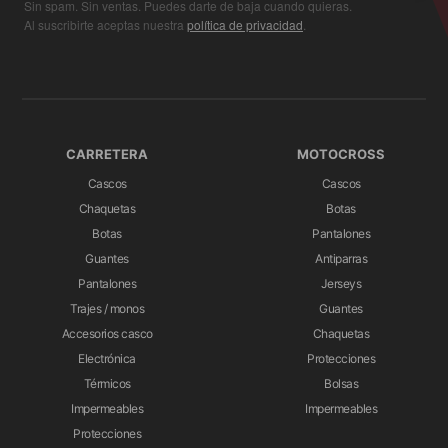
Sin spam. Sin ventas. Puedes darte de baja cuando quieras.
Al suscribirte aceptas nuestra
política de privacidad
.
CARRETERA
MOTOCROSS
Cascos
Cascos
Chaquetas
Botas
Botas
Pantalones
Guantes
Antiparras
Pantalones
Jerseys
Trajes / monos
Guantes
Accesorios casco
Chaquetas
Electrónica
Protecciones
Térmicos
Bolsas
Impermeables
Impermeables
Protecciones