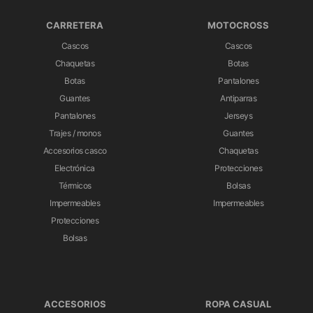
CARRETERA
MOTOCROSS
Cascos
Cascos
Chaquetas
Botas
Botas
Pantalones
Guantes
Antiparras
Pantalones
Jerseys
Trajes / monos
Guantes
Accesorios casco
Chaquetas
Electrónica
Protecciones
Térmicos
Bolsas
Impermeables
Impermeables
Protecciones
Bolsas
ACCESORIOS
ROPA CASUAL