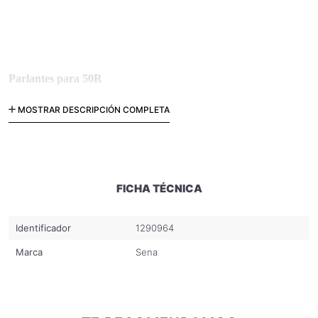
Parlantes para 50R
MOSTRAR DESCRIPCIÓN COMPLETA
Juego de parlantes de reemplazo para SENA 50R
FICHA TÉCNICA
Identificador
1290964
Marca
Sena