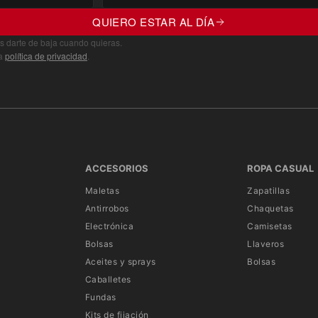
QUIERO ESTAR AL DÍA
s darte de baja cuando quieras.
ra
política de privacidad
.
ACCESORIOS
ROPA CASUAL
Maletas
Zapatillas
Antirrobos
Chaquetas
Electrónica
Camisetas
Bolsas
Llaveros
Aceites y sprays
Bolsas
Caballetes
Fundas
Kits de fijación