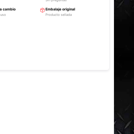
ra cambio
Embalaje original
 uso
Producto sellada