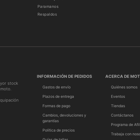
Paramanos
Respaldos
INFORMACIÓN DE PEDIDOS
ACERCA DE MO
yor stock
Gastos de envío
Quiénes somos
 moto.
n
Plazos de entrega
Eventos
quipación
Formas de pago
Tiendas
Cambios, devoluciones y
Contáctanos
garantías
Programa de Afil
Política de precios
Trabaja con nos
Guías de tallas