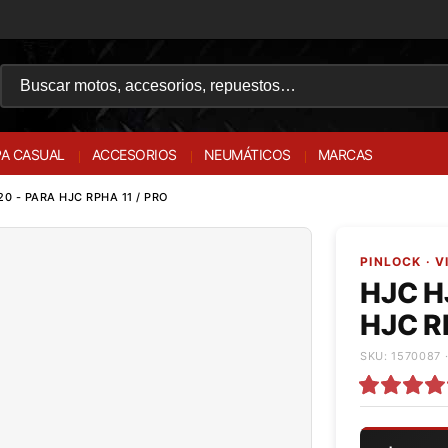
A CASUAL
ACCESORIOS
NEUMÁTICOS
MARCAS
0 - PARA HJC RPHA 11 / PRO
PINLOCK · 
HJC HJ
HJC RP
SKU: 1570087 ·