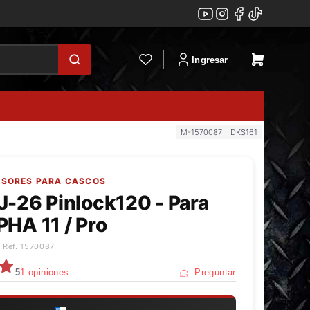
Ingresar
M-1570087
DKS161
VISORES PARA CASCOS
-26 Pinlock120 - Para
HA 11 / Pro
 Ref. 1570087
5
1 opiniones
Preguntar