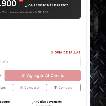
.900
¿LO HAS VISTO MÁS BARATO?
 · 12 cuotas sin interés desde
$2.908
GUÍA DE TALLAS
Agregar Al Carrito
itos
Compartir
Comparar
 seguro
10 días devolución
Sin preguntas