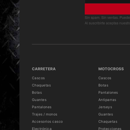
Sin spam. Sin ventas. Puede
Al suscribirte aceptas nuest
CARRETERA
MOTOCROSS
Cascos
Cascos
Chaquetas
Botas
Botas
Pantalones
Guantes
Antiparras
Pantalones
Jerseys
Trajes / monos
Guantes
Accesorios casco
Chaquetas
Electrónica
Protecciones