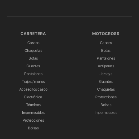
CARRETERA
MOTOCROSS
Cascos
Cascos
Chaquetas
Botas
Botas
Pantalones
Guantes
Antiparras
Pantalones
Jerseys
Trajes / monos
Guantes
Accesorios casco
Chaquetas
Electrónica
Protecciones
Térmicos
Bolsas
Impermeables
Impermeables
Protecciones
Bolsas