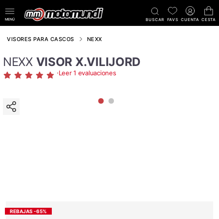
MENÚ
BUSCAR
FAVS
CUENTA
CESTA
VISORES PARA CASCOS
NEXX
NEXX
VISOR X.VILIJORD
·
Leer 1 evaluaciones
REBAJAS -65%