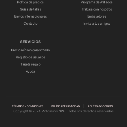
Política de precios
Programa de Afiliados
Guías de tallas
Trabaja con nosotros
Envíos Internacionales
Embajadores
Contacto
Invita a tus amigxs
SERVICIOS
Precio mínimo garantizado
Registro de usuarios
Tarjeta regalo
Ayuda
TÉRMINOS Y CONDICIONES
POLÍTICA DE PRIVACIDAD
POLÍTICA DE COOKIES
Copyright © 2024 Motomundi SPA · Todos los derechos reservados