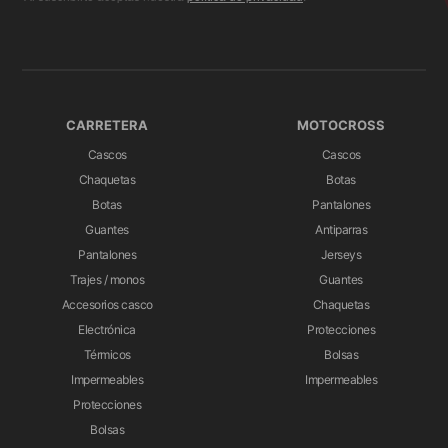
CARRETERA
MOTOCROSS
Cascos
Cascos
Chaquetas
Botas
Botas
Pantalones
Guantes
Antiparras
Pantalones
Jerseys
Trajes / monos
Guantes
Accesorios casco
Chaquetas
Electrónica
Protecciones
Térmicos
Bolsas
Impermeables
Impermeables
Protecciones
Bolsas