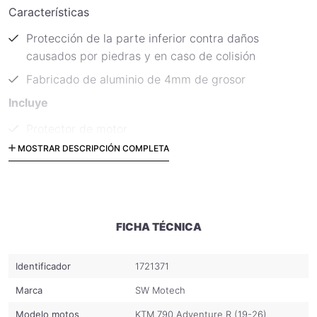
Características
Protección de la parte inferior contra daños
causados por piedras y en caso de colisión
Fabricado de aluminio de 4mm de grosor
Incluye
Protector de motor
MOSTRAR DESCRIPCIÓN COMPLETA
Material de fijación
Instrucciones de fijación
Código: MSS.04.521.10001/B
FICHA TÉCNICA
Identificador
1721371
Marca
SW Motech
Modelo motos
KTM 790 Adventure R (19-26)