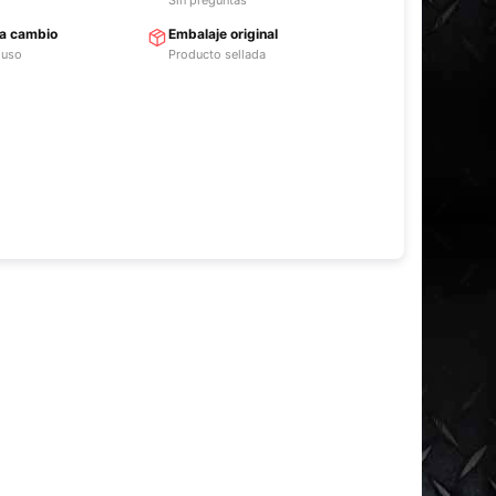
ra cambio
Embalaje original
 uso
Producto sellada