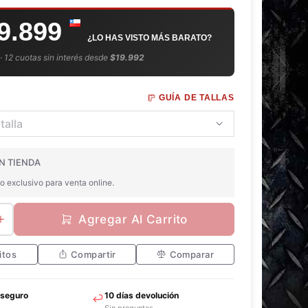
9.899
¿LO HAS VISTO MÁS BARATO?
 · 12 cuotas sin interés desde
$19.992
GUÍA DE TALLAS
N TIENDA
o exclusivo para venta online.
Agregar Al Carrito
itos
Compartir
Comparar
 seguro
10 días devolución
Sin preguntas