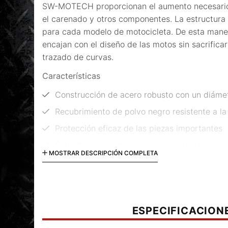
SW-MOTECH proporcionan el aumento necesario 
el carenado y otros componentes. La estructura
para cada modelo de motocicleta. De esta mane
encajan con el diseño de las motos sin sacrificar
trazado de curvas.
Características
Construcción de acero robusto con un diám
Recubrimiento de polvo negro resistente a la 
Protección eficaz de las piezas importantes
Estructura extremadamente resistente y en a
MOSTRAR DESCRIPCIÓN COMPLETA
motocicleta
La elaboración, específica del modelo, garant
resistente unión al chasis
Óptimo grado de inclinación permitido garan
ESPECIFICACION
Montaje sencillo atornillando la barra a los p