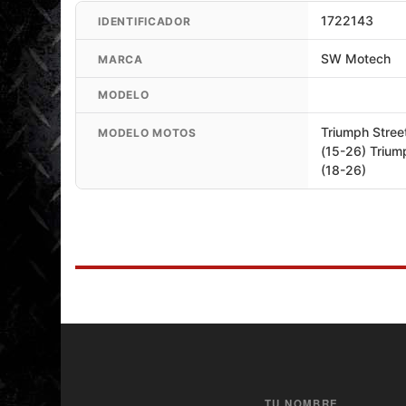
disponibles en el bastidor
1722143
IDENTIFICADOR
Incluye:
SW Motech
MARCA
2 protecciones de motor
MODELO
Material de fijación
Instrucciones de fijación
Triumph Stree
MODELO MOTOS
(15-26) Trium
Código: SBL.11.667.10002/B - SBL.11.667.10003/B
(18-26)
TU NOMBRE