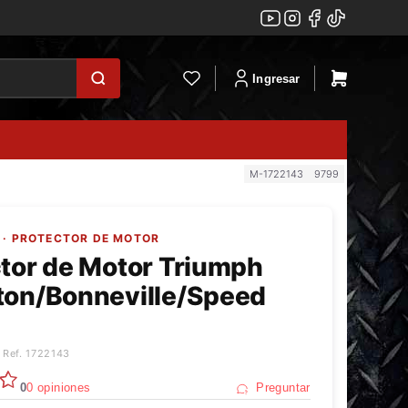
Ingresar
M-1722143
9799
· PROTECTOR DE MOTOR
tor de Motor Triumph
ton/Bonneville/Speed
 Ref. 1722143
0
0 opiniones
Preguntar