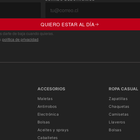
QUIERO ESTAR AL DÍA
s darte de baja cuando quieras.
ra
política de privacidad
.
ACCESORIOS
ROPA CASUAL
Maletas
Zapatillas
Antirrobos
Chaquetas
Electrónica
Camisetas
Bolsas
Llaveros
Aceites y sprays
Bolsas
Caballetes