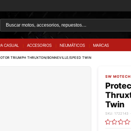
A CASUAL
ACCESORIOS
NEUMÁTICOS
MARCAS
OTOR TRIUMPH THRUXTON/BONNEVILLE/SPEED TWIN
SW MOTECH 
Protec
Thrux
Twin
SKU: 1722143 ·