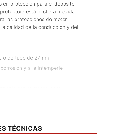
en protección para el depósito,
 protectora está hecha a medida
ra las protecciones de motor
 la calidad de la conducción y del
etro de tubo de 27mm
corrosión y a la intemperie
rmonía con el diseño de la
iza un ajuste preciso y una
tizado
ES TÉCNICAS
untos de anclaje de fábrica