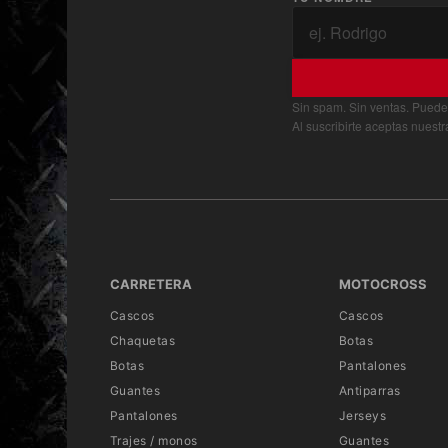
Sin spam. Sin ventas. Puede
Al suscribirte aceptas nuest
CARRETERA
MOTOCROSS
Cascos
Cascos
Chaquetas
Botas
Botas
Pantalones
Guantes
Antiparras
Pantalones
Jerseys
Trajes / monos
Guantes