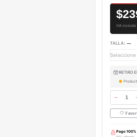
$23
IVA incluido
TALLA:
—
RETIRO E
Product
1
Favor
Pago 100%
SSL cifrado