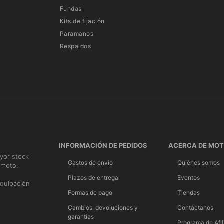
Fundas
Kits de fijación
Paramanos
Respaldos
INFORMACIÓN DE PEDIDOS
ACERCA DE MO
yor stock
Gastos de envío
Quiénes somos
 moto.
n
Plazos de entrega
Eventos
quipación
Formas de pago
Tiendas
Cambios, devoluciones y
Contáctanos
garantías
Programa de Afil