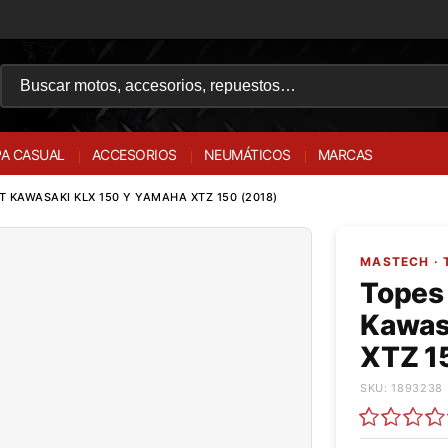
A CASUAL
ACCESORIOS
NEUMÁTICOS
MARCAS
T KAWASAKI KLX 150 Y YAMAHA XTZ 150 (2018)
MASTECH · 
Topes 
Kawas
XTZ 1
SKU: 1893238 