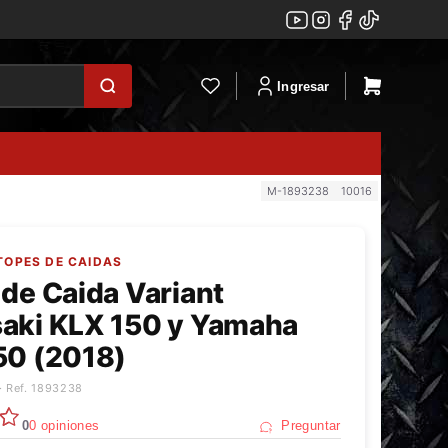
Ingresar
M-1893238
10016
TOPES DE CAIDAS
de Caida Variant
aki KLX 150 y Yamaha
50 (2018)
· Ref. 1893238
0
0 opiniones
Preguntar