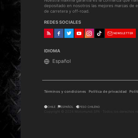
Nuestra máxima garantía es la confianza que ha
depositado en nosotros las mejores marcas de e
de carretera y off-road.
REDES SOCIALES
NEWSLETTER
IDIOMA
Términos y condiciones
Política de privacidad
Polí
CHILE
ESPAÑOL
PESO CHILENO
Copyright © 2024 Motomundi SPA · Todos los derechos r