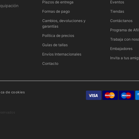
n
Plazos de entrega
Eventos
quipación
Formas de pago
Tiendas
Cambios, devoluciones y
Contáctanos
garantías
Programa de Afil
Política de precios
Trabaja con nos
Guías de tallas
Embajadores
Envíos Internacionales
Invita a tus amig
Contacto
tica de cookies
eservados