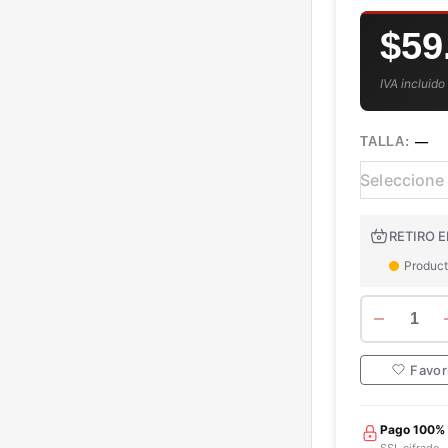
$59
IVA incluido
TALLA:
—
RETIRO E
Product
1
Favor
Pago 100%
SSL cifrado