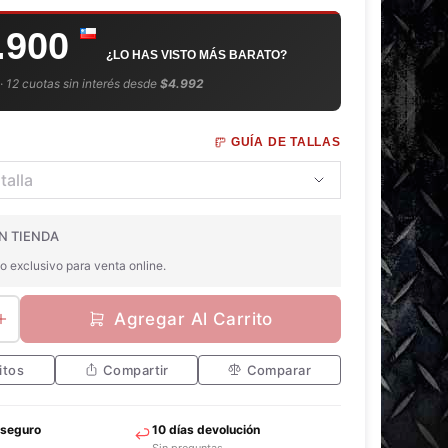
.900
¿LO HAS VISTO MÁS BARATO?
 · 12 cuotas sin interés desde
$4.992
GUÍA DE TALLAS
N TIENDA
o exclusivo para venta online.
Agregar Al Carrito
itos
Compartir
Comparar
 seguro
10 días devolución
Sin preguntas