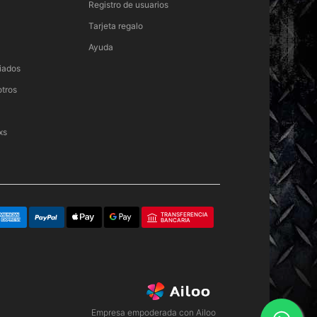
Registro de usuarios
Tarjeta regalo
Ayuda
iados
otros
xs
TRANSFERENCIA
BANCARIA
Empresa empoderada con Ailoo