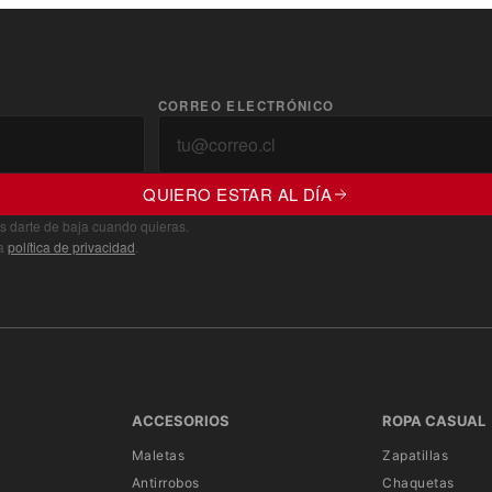
CORREO ELECTRÓNICO
QUIERO ESTAR AL DÍA
s darte de baja cuando quieras.
ra
política de privacidad
.
ACCESORIOS
ROPA CASUAL
Maletas
Zapatillas
Antirrobos
Chaquetas