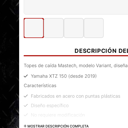
DESCRIPCIÓN D
Topes de caída Mastech, modelo Variant, diseña
Yamaha XTZ 150 (desde 2019)
Características
Fabricados en acero con puntas plásticas
Diseño específico
No requiere modificación
Código: PN006610
MOSTRAR DESCRIPCIÓN COMPLETA