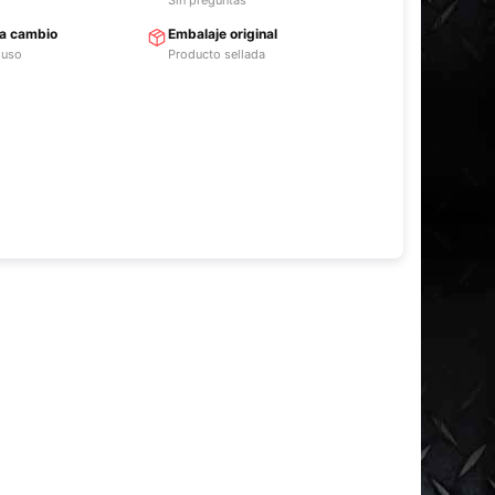
ra cambio
Embalaje original
 uso
Producto sellada