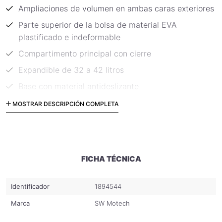
Ampliaciones de volumen en ambas caras exteriores
Parte superior de la bolsa de material EVA
plastificado e indeformable
Compartimento principal con cierre
Expandible de 32 a 42 litros
Base con material antideslizante
Robustas argollas para amarrar el bolso
MOSTRAR DESCRIPCIÓN COMPLETA
Fabricado de nylon balístico 1680D, especialmente
resistente a los rayos UV con recubrimiento
hidrófugo
FICHA TÉCNICA
Detalles reflectantes para mayor visibilidad
Sistema M.O.L.L.E. en la parte superior, fabricado de
Identificador
1894544
Hypalon
Marca
SW Motech
Fijación rápida y sencilla gracias a sus correas
incluídas