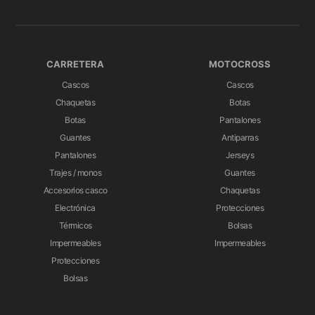
Código: BC.HTA.00.305.30000
CARRETERA
MOTOCROSS
Cascos
Cascos
Chaquetas
Botas
Botas
Pantalones
Guantes
Antiparras
Pantalones
Jerseys
Trajes / monos
Guantes
Accesorios casco
Chaquetas
Electrónica
Protecciones
Térmicos
Bolsas
Impermeables
Impermeables
Protecciones
Bolsas